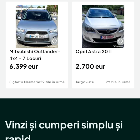
Locuri de munca
Utilaje agricole si industriale
Servicii
Piese auto si accesorii
Animale de companie
Dacia Duster
Afaceri și echipamente profesionale
Inchiriere Bunuri si Vehicule
Mitsubishi Outlander-
Opel Astra 2011
4x4 - 7 Locuri
6.399 eur
2.700 eur
Sighetu Marmatiei
29 zile în urmă
Targoviste
29 zile în urmă
Vinzi și cumperi simplu și
rapid