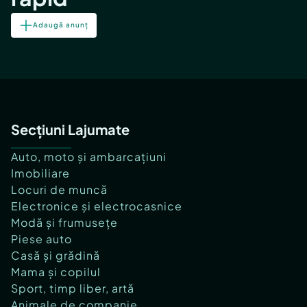
Adaugă anunț
Secțiuni Lajumate
Auto, moto și ambarcațiuni
Imobiliare
Locuri de muncă
Electronice și electrocasnice
Modă și frumusețe
Piese auto
Casă și grădină
Mama și copilul
Sport, timp liber, artă
Animale de companie