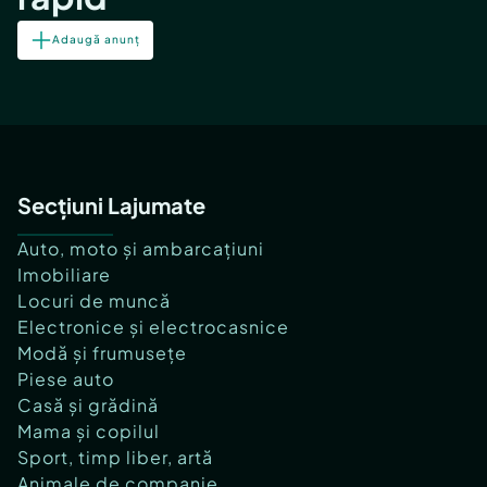
Adaugă anunț
Secțiuni Lajumate
Auto, moto și ambarcațiuni
Imobiliare
Locuri de muncă
Electronice și electrocasnice
Modă și frumusețe
Piese auto
Casă și grădină
Mama și copilul
Sport, timp liber, artă
Animale de companie