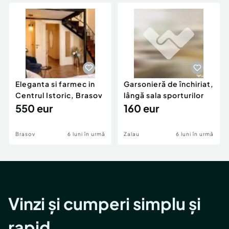
Locuri de munca
Utilaje agricole si industriale
Servicii
Piese auto si accesorii
Animale de companie
Dacia Duster
Afaceri și echipamente profesionale
Inchiriere Bunuri si Vehicule
Eleganta si farmec in
Garsonieră de închiriat,
Centrul Istoric, Brasov
lângă sala sporturilor
550 eur
160 eur
Brasov
6 luni în urmă
Zalau
6 luni în urmă
Vinzi și cumperi simplu și
rapid