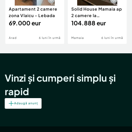
Apartament 2 camere
Solid House Mamaia ap
zona Vlaicu - Lebada
2 camere la
69.000 eur
cheie,langa Mega
104.888 eur
Image
Arad
6 luni în urmă
Mamaia
6 luni în urmă
Vinzi și cumperi simplu și
rapid
Adaugă anunț