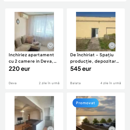
Locuri de munca
Utilaje agricole si industriale
Servicii
Piese auto si accesorii
Animale de companie
Dacia Duster
Afaceri și echipamente profesionale
Inchiriere Bunuri si Vehicule
Inchiriez apartament
De închiriat – Spațiu
cu 2 camere in Deva,
producție, depozitare,
zona Crisului, parter,
220 eur
Șoimuș, județul
545 eur
Hunedoara
Deva
2 zile în urmă
Balata
4 zile în urmă
Promovat