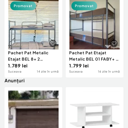
Locuri de munca
Utilaje agricole si industriale
Promovat
Promovat
Servicii
Piese auto si accesorii
Animale de companie
Dacia Duster
Afaceri și echipamente profesionale
Inchiriere Bunuri si Vehicule
Pachet Pat Metalic
Pachet Pat Etajat
Etajat BEL 8+ 2
Metalic BEL 01 FABY+ 2
Saltele+ Set Lenjerie–
1.789 lei
Saltele+ Set Lenjerie
1.799 lei
Super Oferta
Complet
Suceava
14 zile în urmă
Suceava
16 zile în urmă
Anunțuri