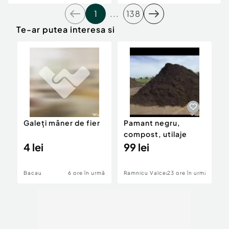
87x67x102 cm, Bej
1
...
138
Te-ar putea interesa si
Galeți mâner de fier
Pamant negru,
V
compost, utilaje
g
4 lei
99 lei
c
1
Bacau
6 ore în urmă
Ramnicu Valcea
23 ore în urmă
B