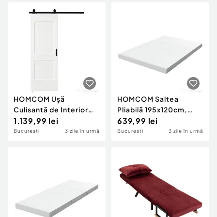
Deschis
HOMCOM Ușă
HOMCOM Saltea
Culisantă de Interior
Pliabilă 195x120cm,
din Lemn de Pin cu Șină
1.139,99 lei
10cm, Husă Lavabilă,
639,99 lei
Silențioasă, Ghidaj, Kit
Ideală pentru
Bucuresti
3 zile în urmă
Bucuresti
3 zile în urmă
Accesorii, Alb
Oaspeți/Camping, Gri