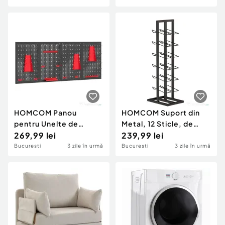
Negru și Roșu
HOMCOM Panou
HOMCOM Suport din
pentru Unelte de
Metal, 12 Sticle, de
Perete cu Cârlige,
269,99 lei
Podea, Negru
239,99 lei
Negru și Roșu
Bucuresti
3 zile în urmă
Bucuresti
3 zile în urmă