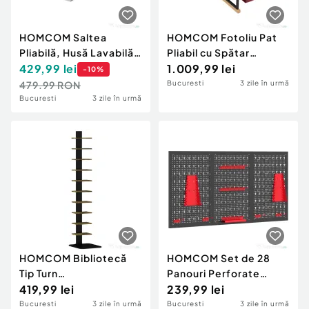
HOMCOM Saltea
HOMCOM Fotoliu Pat
Pliabilă, Husă Lavabilă,
Pliabil cu Spătar
Ideală pentru
429,99
lei
Reglabil, pentru O
1.009,99 lei
-
10
%
Oaspeți/Camping,
Persoană, Roșu Vișiniu
479.99 RON
Bucuresti
3 zile în urmă
195x75x10 cm, Alb
Bucuresti
3 zile în urmă
HOMCOM Bibliotecă
HOMCOM Set de 28
Tip Turn
Panouri Perforate
Multifuncțională cu 11
419,99 lei
pentru Perete cu
239,99 lei
Rafturi, Maro Rustic
Cârlige și Suporturi,
Bucuresti
3 zile în urmă
Bucuresti
3 zile în urmă