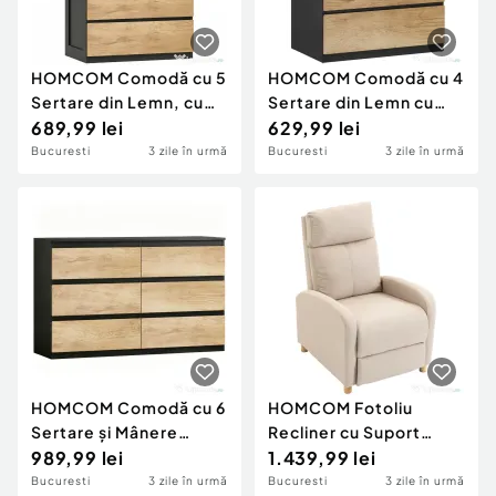
HOMCOM Comodă cu 5
HOMCOM Comodă cu 4
Sertare din Lemn, cu
Sertare din Lemn cu
Șine Metalice și Mânere
689,99 lei
Șine Metalice și Mânere
629,99 lei
Decupate, 60x39x100
Frezate, 60x40x80 cm,
Bucuresti
3 zile în urmă
Bucuresti
3 zile în urmă
cm
Negru și Stejar
HOMCOM Comodă cu 6
HOMCOM Fotoliu
Sertare și Mânere
Recliner cu Suport
Canelate, Culoare
989,99 lei
pentru Picioare, Arcuri
1.439,99 lei
Stejar
în Saci, Țesătură In,
Bucuresti
3 zile în urmă
Bucuresti
3 zile în urmă