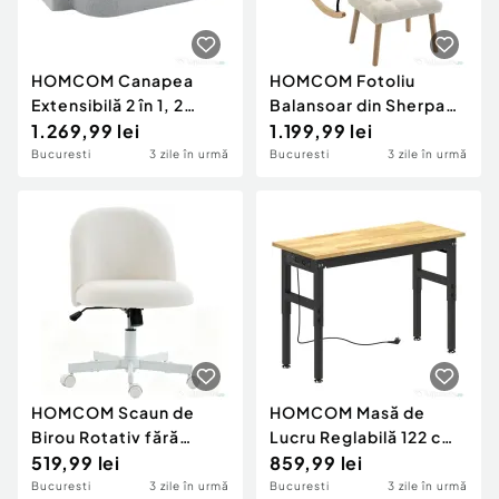
HOMCOM Canapea
HOMCOM Fotoliu
Extensibilă 2 în 1, 2
Balansoar din Sherpa
Locuri, cu 2 Perne
1.269,99 lei
cu Taburet, Buzunare
1.199,99 lei
Detașabile, Brațe
Laterale, Șezut Gros,
Bucuresti
3 zile în urmă
Bucuresti
3 zile în urmă
Laterale, Șezut
Design Matlasat, Crem
Tapițat, Chenille, Gri
Deschis
HOMCOM Scaun de
HOMCOM Masă de
Birou Rotativ fără
Lucru Reglabilă 122 cm,
Cotiere, Înălțime
519,99 lei
Blat Robust din Lemn
859,99 lei
Reglabilă, Crem
de Cauciuc, 2 Prize AC
Bucuresti
3 zile în urmă
Bucuresti
3 zile în urmă