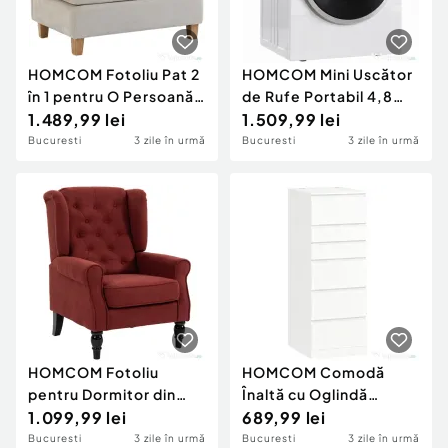
HOMCOM Fotoliu Pat 2
HOMCOM Mini Uscător
în 1 pentru O Persoană,
de Rufe Portabil 4,8
Pliabil, cu 2 Perne,
1.489,99 lei
kg, 1020W, Încălzire
1.509,99 lei
Economisire Spațiu,
PTC, Timer, Alb
Bucuresti
3 zile în urmă
Bucuresti
3 zile în urmă
Țesătură Efect In și
Catifea, Crem
HOMCOM Fotoliu
HOMCOM Comodă
pentru Dormitor din
Înaltă cu Oglindă
Catifea Ice Velvet, cu
1.099,99 lei
Rabatabilă pentru
689,99 lei
Șezut Amplu și Picioare
Dormitor, Alb
Bucuresti
3 zile în urmă
Bucuresti
3 zile în urmă