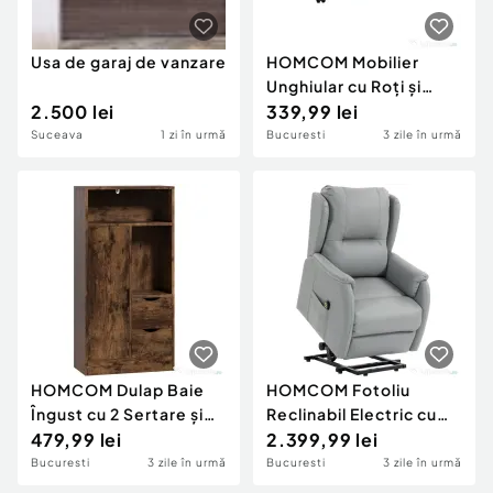
Usa de garaj de vanzare
HOMCOM Mobilier
Unghiular cu Roți și
2.500 lei
Rafturi, până la 42", Alb
339,99 lei
Suceava
1 zi în urmă
Bucuresti
3 zile în urmă
HOMCOM Dulap Baie
HOMCOM Fotoliu
Îngust cu 2 Sertare și
Reclinabil Electric cu
Rafturi Reglabile
479,99 lei
Ridicare (155°), Șezut
2.399,99 lei
pentru Bucătărie,
Lat pentru Seniori,
Bucuresti
3 zile în urmă
Bucuresti
3 zile în urmă
Living, Hol, Maro Rustic
Telecomandă, Gri