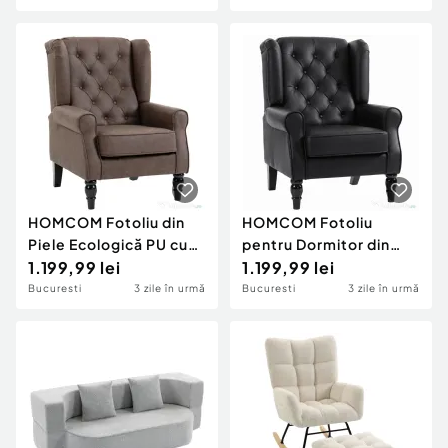
din Lemn de Eucalipt,
Roșu Vișiniu
HOMCOM Fotoliu din
HOMCOM Fotoliu
Piele Ecologică PU cu
pentru Dormitor din
Șezut Generos,
1.199,99 lei
Piele PU, cu Șezut
1.199,99 lei
Cotiere și Picioare din
Spațios, Brațe și
Bucuresti
3 zile în urmă
Bucuresti
3 zile în urmă
Lemn de Eucalipt, Maro
Picioare din Lemn de
Eucalipt, Negru