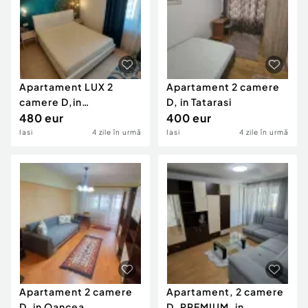
Apartament LUX 2
Apartament 2 camere
camere D,in
D, in Tatarasi
Pacurari,Bloc nou,loc
480 eur
400 eur
parcare
Iasi
4 zile în urmă
Iasi
4 zile în urmă
Apartament 2 camere
Apartament, 2 camere
D, in Oancea
D, PREMIUM, in