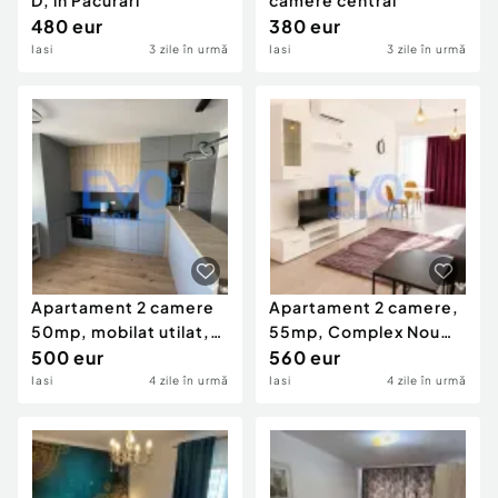
D, in Pacurari
camere central
480 eur
380 eur
Iasi
3 zile în urmă
Iasi
3 zile în urmă
Apartament 2 camere
Apartament 2 camere,
50mp, mobilat utilat,
55mp, Complex Nou
Complex Nou Gara O
500 eur
Gar#259;, Octav Banci
560 eur
Iasi
4 zile în urmă
Iasi
4 zile în urmă