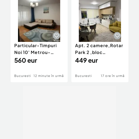
Particular-Timpuri
Apt. 2 camere,Rotar
A
Noi 10' Metrou-
Park 2 ,bloc
C
Nerva Traian-
560 eur
2021,Militari zona
449 eur
R
Octavian Goga-
Metro-Mc Donald's
|
Inchiriere
Bucuresti
12 minute în urmă
Bucuresti
17 ore în urmă
B
Apartament 2cam