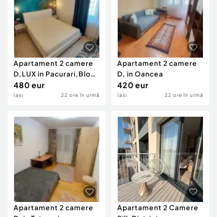
Apartament 2 camere
Apartament 2 camere
D,LUX in Pacurari,Bloc
D, in Oancea
nou, loc parcare
480 eur
420 eur
Iasi
22 ore în urmă
Iasi
22 ore în urmă
Apartament 2 camere
Apartament 2 Camere