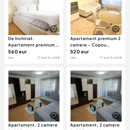
De închiriat:
Apartament premium 2
Apartament premium 2
camere – Copou
camere – Copou
560 eur
(Exclusive Residence)
520 eur
(Exclus
Iasi
17 ore în urmă
Iasi
17 ore în urmă
Apartament, 2 camere
Apartament, 2 camere