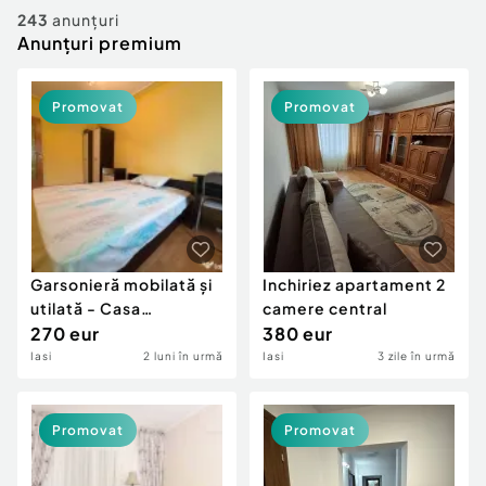
Locuri de munca
Utilaje agricole si industriale
243
anunțuri
Servicii
Anunțuri premium
Piese auto si accesorii
Animale de companie
Dacia Duster
Afaceri și echipamente profesionale
Promovat
Promovat
Inchiriere Bunuri si Vehicule
Garsonieră mobilată și
Inchiriez apartament 2
utilată - Casa
camere central
Sindicatelor
270 eur
380 eur
Iasi
2 luni în urmă
Iasi
3 zile în urmă
Promovat
Promovat