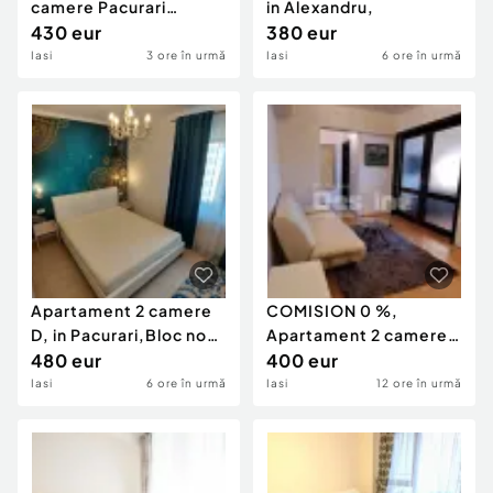
camere Pacurari
in Alexandru,
Kaufland
430 eur
380 eur
Iasi
3 ore în urmă
Iasi
6 ore în urmă
Apartament 2 camere
COMISION 0 %,
D, in Pacurari,Bloc nou,
Apartament 2 camere
loc parcare
480 eur
de închiriat – Șoseaua
400 eur
Iasi
6 ore în urmă
Iasi
12 ore în urmă