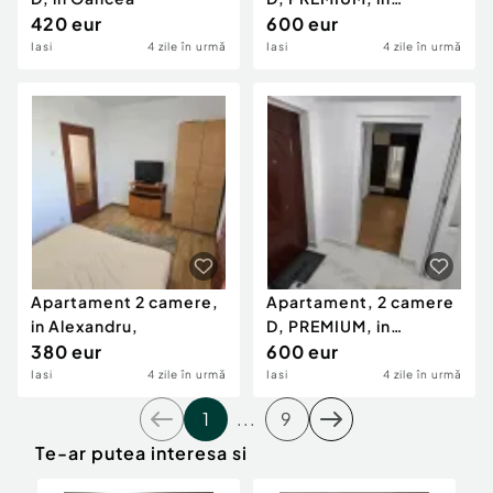
420 eur
Independentei
600 eur
Iasi
4 zile în urmă
Iasi
4 zile în urmă
Apartament 2 camere,
Apartament, 2 camere
in Alexandru,
D, PREMIUM, in
380 eur
Independentei
600 eur
Iasi
4 zile în urmă
Iasi
4 zile în urmă
1
...
9
Te-ar putea interesa si