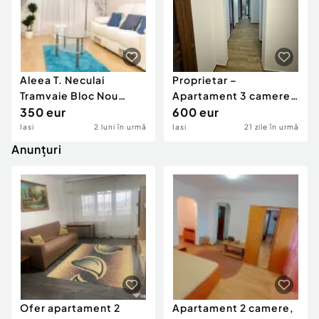
Aleea T. Neculai
Proprietar –
Tramvaie Bloc Nou
Apartament 3 camere
Apartament Liber
350 eur
decomandat Podu Roș
600 eur
Iasi
2 luni în urmă
Iasi
21 zile în urmă
Anunțuri
Ofer apartament 2
Apartament 2 camere,