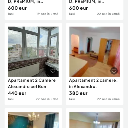
D, PREMIUM, in
D, PREMIUM, in
Independentei
600 eur
Independentei
600 eur
Iasi
19 ore în urmă
Iasi
22 ore în urmă
Apartament 2 Camere
Apartament 2 camere,
Alexandru cel Bun
in Alexandru,
440 eur
380 eur
Iasi
22 ore în urmă
Iasi
22 ore în urmă