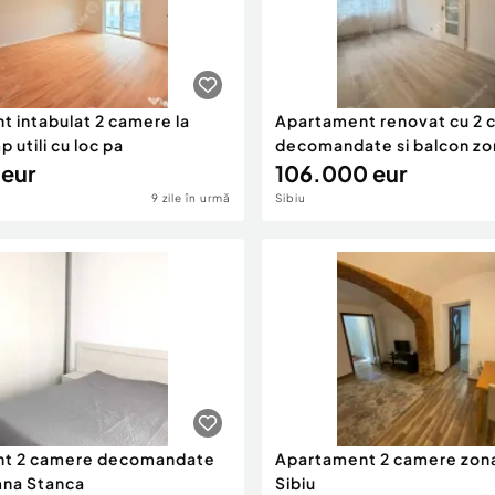
 intabulat 2 camere la
Apartament renovat cu 2 
 utili cu loc pa
decomandate si balcon zo
 eur
106.000 eur
9 zile în urmă
Sibiu
t 2 camere decomandate
Apartament 2 camere zona
na Stanca
Sibiu