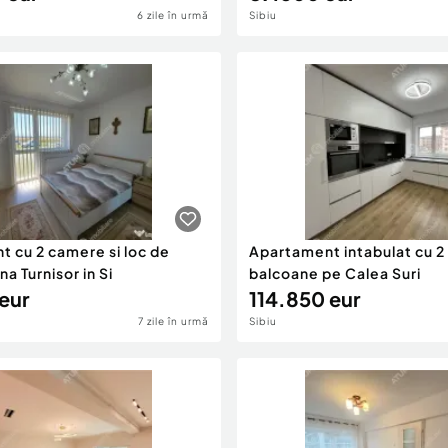
6 zile în urmă
Sibiu
 cu 2 camere si loc de
Apartament intabulat cu 2
a Turnisor in Si
balcoane pe Calea Suri
eur
114.850 eur
7 zile în urmă
Sibiu