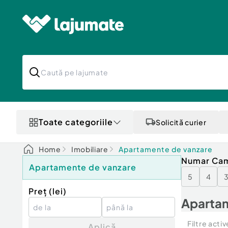
Toate categoriile
Solicită curier
Home
Imobiliare
Apartamente de vanzare
Numar Ca
Apartamente de vanzare
5
4
Preț (
lei
)
Apartam
Filtre activ
Aplică