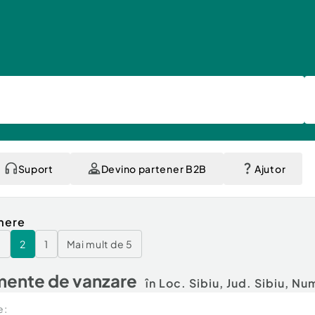
Suport
Devino partener B2B
Ajutor
mere
3
2
1
Mai mult de 5
ente de vanzare
în Loc. Sibiu, Jud. Sibiu,
Num
e: