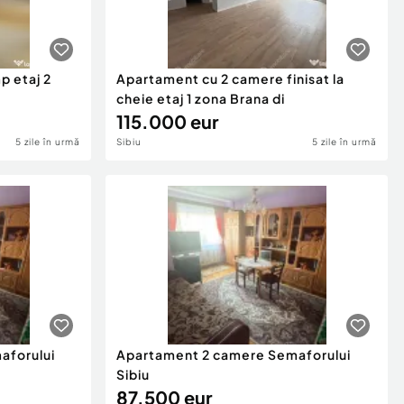
 etaj 2
Apartament cu 2 camere finisat la
cheie etaj 1 zona Brana di
115.000 eur
5 zile în urmă
Sibiu
5 zile în urmă
aforului
Apartament 2 camere Semaforului
Sibiu
87.500 eur