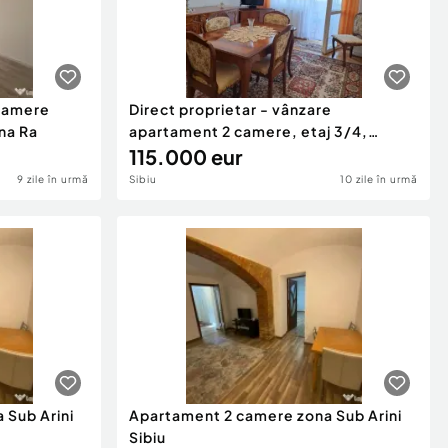
camere
Direct proprietar - vânzare
na Ra
apartament 2 camere, etaj 3/4,
central
115.000 eur
9 zile în urmă
Sibiu
10 zile în urmă
 Sub Arini
Apartament 2 camere zona Sub Arini
Sibiu