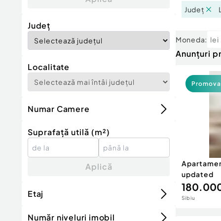
Județ
Județ
Moneda:
lei
Anunțuri 
Localitate
Promova
Numar Camere
Suprafață utilă (m²)
Apartamen
Aplică
updated
180.000
Etaj
Sibiu
Număr niveluri imobil