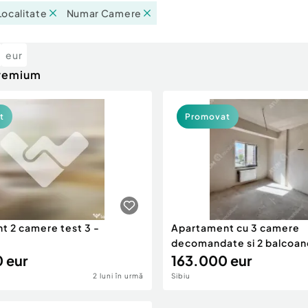
Localitate
Numar Camere
eur
premium
t
Promovat
t 2 camere test 3 -
Apartament cu 3 camere
decomandate si 2 balcoane
 eur
163.000 eur
2 luni în urmă
Sibiu