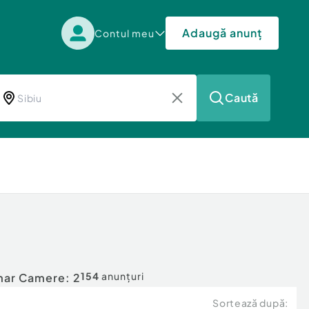
Adaugă anunț
Contul meu
Caută
154
anunțuri
ar Camere: 2
Sortează după: