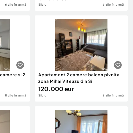
6 zile în urmă
Sibiu
6 zile în urmă
 camere si 2
Apartament 2 camere balcon pivnita
zona Mihai Viteazu din Si
120.000 eur
8 zile în urmă
Sibiu
9 zile în urmă