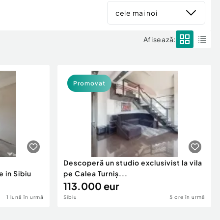
cele mai noi
Afisează:
Promovat
Descoperă un studio exclusivist la vila
 in Sibiu
pe Calea Turniș...
113.000 eur
1 lună în urmă
Sibiu
5 ore în urmă