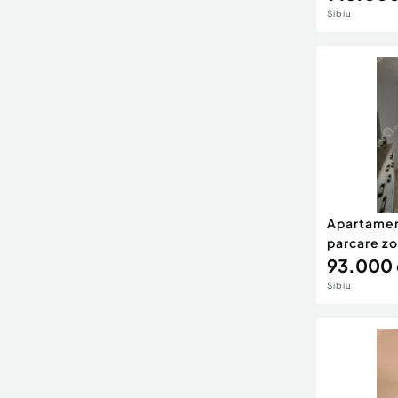
Sibiu
Apartament
parcare zon
93.000 
Sibiu