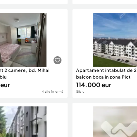
t 2 camere, bd. Mihai
Apartament intabulat de 
ibiu
balcon boxa in zona Pict
 eur
114.000 eur
4 zile în urmă
Sibiu