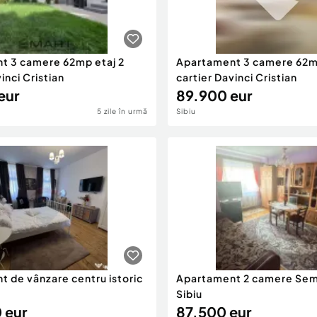
t 3 camere 62mp etaj 2
Apartament 3 camere 62mp
inci Cristian
cartier Davinci Cristian
eur
89.900 eur
5 zile în urmă
Sibiu
 de vânzare centru istoric
Apartament 2 camere Sem
Sibiu
 eur
87.500 eur