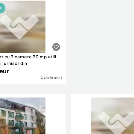
t
 cu 3 camere 70 mp utili
 Turnisor din
eur
2 zile în urmă