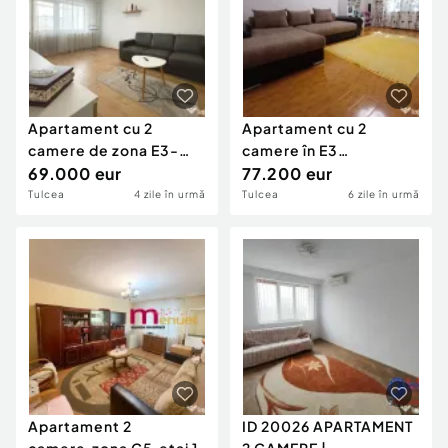
Apartament cu 2
Apartament cu 2
camere de zona E3-
camere în E3
Tulcea
69.000 eur
decomandat
77.200 eur
Tulcea
4 zile în urmă
Tulcea
6 zile în urmă
Apartament 2
ID 20026 APARTAMENT