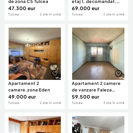
de zona C5 Tulcea
etaj 1, decomandat,
47.300 eur
62MP
69.000 eur
Tulcea
2 zile în urmă
Tulcea
2 zile în urmă
Apartament 2
Apartament 2 camere
camere,zona Eden
de vanzare Faleza
49.000 eur
Tulcea/ Balcon 14mp...
59.500 eur
Tulcea
2 zile în urmă
Tulcea
3 zile în urmă