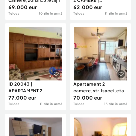
camere,zona C5,etaj 1
2 CAMERE |
69.000 eur
ULTRACENTRAL
62.000 eur
Tulcea
10 zile în urmă
Tulcea
11 zile în urmă
ID 20043 |
Apartament 2
APARTAMENT 2
camere,str.Isacei,etaj
CAMERE | E3 | STR.
77.000 eur
1
70.000 eur
1848
Tulcea
11 zile în urmă
Tulcea
15 zile în urmă