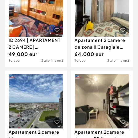
ID 2694 | APARTAMENT
Apartament 2 camere
2 CAMERE |
de zona Il Caragiale
DECOMANDAT |
49.000 eur
Tulcea
64.000 eur
49.000 €
Tulcea
3 zile în urmă
Tulcea
3 zile în urmă
Apartament 2 camere
Apartament 2camere