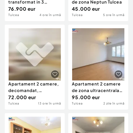
transformat in 3
de zona Neptun Tulcea
camere de zona C5-
76.900 eur
45.000 eur
Tulc
Tulcea
4 ore în urmă
Tulcea
5 ore în urmă
Apartament 2 camere,
Apartament 2 camere
decomandat,
de zona ultracentrala-
ultracentral, boxă,
72.000 eur
Tulcea
95.000 eur
garaj
Tulcea
13 ore în urmă
Tulcea
2 zile în urmă