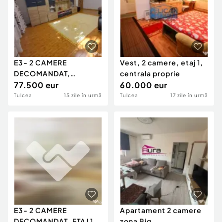
E3- 2 CAMERE
Vest, 2 camere, etaj 1,
DECOMANDAT,
centrala proprie
PARTER, CENTRALA
77.500 eur
60.000 eur
GAZ
Tulcea
15 zile în urmă
Tulcea
17 zile în urmă
E3- 2 CAMERE
Apartament 2 camere
DECOMANDAT ,ETAJ 1
zona Big