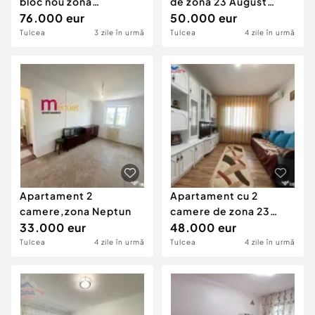
bloc nou zona
de zona 23 August
Kaufland- Tulcea
76.000 eur
Tulcea
50.000 eur
Tulcea
3 zile în urmă
Tulcea
4 zile în urmă
Apartament 2
Apartament cu 2
camere,zona Neptun
camere de zona 23
33.000 eur
August Tulcea
48.000 eur
Tulcea
4 zile în urmă
Tulcea
4 zile în urmă