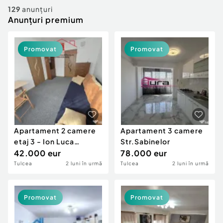
Locuri de munca
Utilaje agricole si industriale
129
anunțuri
Servicii
Anunțuri premium
Piese auto si accesorii
Animale de companie
Dacia Duster
Afaceri și echipamente profesionale
Promovat
Promovat
Inchiriere Bunuri si Vehicule
Apartament 2 camere
Apartament 3 camere
etaj 3 - Ion Luca
Str.Sabinelor
Caragiale !
42.000 eur
78.000 eur
Tulcea
2 luni în urmă
Tulcea
2 luni în urmă
Promovat
Promovat