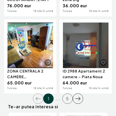
76.000 eur
36.000 eur
Tulcea
18 zile în urmă
Tulcea
18 zile în urmă
ZONA CENTRALA 2
ID 2988 Apartament 2
CAMERE
camere – Piata Noua
SEMIDECOMANDAT,
65.000 eur
64.000 eur
PARTER
Tulcea
18 zile în urmă
Tulcea
18 zile în urmă
1
...
5
Te-ar putea interesa si