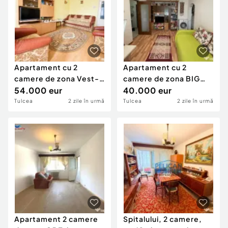
Apartament cu 2
Apartament cu 2
camere de zona Vest-
camere de zona BIG
Tulcea
54.000 eur
Tulcea
40.000 eur
Tulcea
2 zile în urmă
Tulcea
2 zile în urmă
Apartament 2 camere
Spitalului, 2 camere,