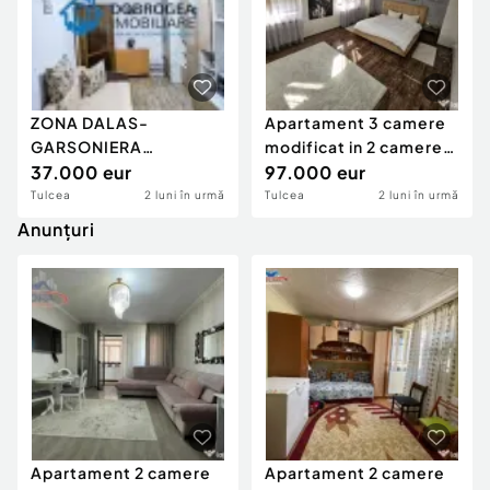
ZONA DALAS-
Apartament 3 camere
GARSONIERA
modificat in 2 camere
CONFORT 1, ETAJ 1,
37.000 eur
cartier E3
97.000 eur
MOBILATA SI UTIL
Tulcea
2 luni în urmă
Tulcea
2 luni în urmă
Anunțuri
Apartament 2 camere
Apartament 2 camere