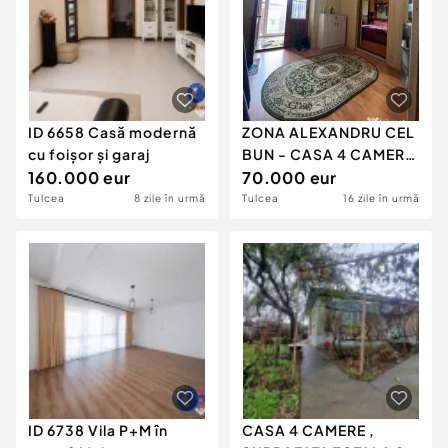
ID 6658 Casă modernă
ZONA ALEXANDRU CEL
cu foișor și garaj
BUN - CASA 4 CAMERE
160.000 eur
,TEREN 216 MP
70.000 eur
Tulcea
8 zile în urmă
Tulcea
16 zile în urmă
ID 6738 Vila P+M în
CASA 4 CAMERE ,