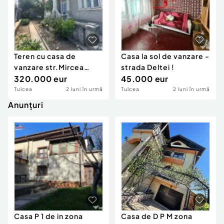
Teren cu casa de
Casa la sol de vanzare -
vanzare str.Mircea
strada Deltei !
Voda - 1.500 mp !
320.000 eur
45.000 eur
Tulcea
2 luni în urmă
Tulcea
2 luni în urmă
Anunțuri
Casa P 1 de in zona
Casa de D P M zona