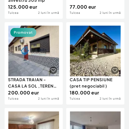
Silvestru 305 mp
125.000 eur
77.000 eur
Tulcea
2 luni în urmă
Tulcea
2 luni în urmă
Promovat
STRADA TRAIAN -
CASA TIP PENSIUNE
CASA LA SOL ,TEREN
(pret negociabil )
783 MP, DESCHIDERE
200.000 eur
180.000 eur
14 M
Tulcea
2 luni în urmă
Tulcea
2 luni în urmă