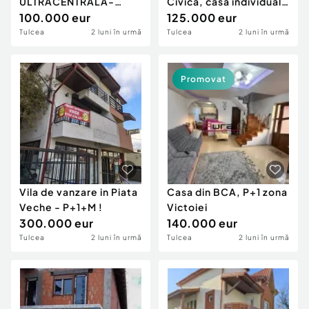
ULTRACENTRALA-
Civica, casa individuala
CASA 4 CAMERE ,
100.000 eur
cu teren 387 m
125.000 eur
TEREN 228 MP,
Tulcea
2 luni în urmă
Tulcea
2 luni în urmă
CENTRALA GA
Promovat
Vila de vanzare in Piata
Casa din BCA, P+1 zona
Veche - P+1+M !
Victoiei
300.000 eur
140.000 eur
Tulcea
2 luni în urmă
Tulcea
2 luni în urmă