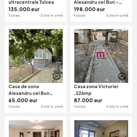
ultracentrala Tulcea
Alexandru cel Bun -
135.000 eur
Tulcea
198.000 eur
Tulcea
2 ore în urmă
Tulcea
2 zile în urmă
Casa de zona
Casa zona Victoriei
Alexandru cel Bun
,226mp
Tulcea
65.000 eur
87.000 eur
Tulcea
4 zile în urmă
Tulcea
4 zile în urmă