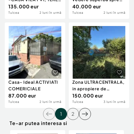
180 MP
135.000 eur
MicroDelta !
40.000 eur
Tulcea
2 luni în urmă
Tulcea
2 luni în urmă
Casa- Ideal ACTIVIATI
Zona ULTRACENTRALA,
COMERICIALE
in apropiere de
87.000 eur
Tribunal, casa
150.000 eur
demolabil
Tulcea
2 luni în urmă
Tulcea
3 luni în urmă
1
2
Te-ar putea interesa si