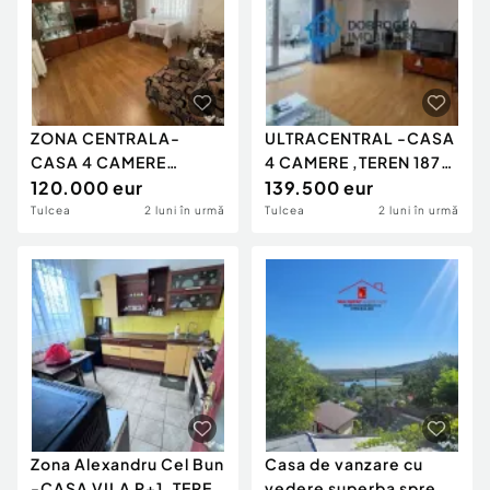
ZONA CENTRALA-
ULTRACENTRAL -CASA
CASA 4 CAMERE
4 CAMERE ,TEREN 187
SUPRAFATA UTILA 89
120.000 eur
MP, CENTRALA GAZ
139.500 eur
MP. panouri f
Tulcea
2 luni în urmă
Tulcea
2 luni în urmă
Zona Alexandru Cel Bun
Casa de vanzare cu
-CASA VILA P+1, TEREN
vedere superba spre