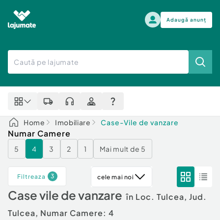
Adaugă anunț
Alege categoria
Auto, moto si ambarcatiuni
Toate Anunturile
Auto, moto si ambarcatiuni
Imobiliare
Autoturisme
Home
Imobiliare
Case-Vile de vanzare
Electronice si electrocasnice
Anvelope si Jante
Numar Camere
Casa si gradina
Alege dupa sezon
5
4
3
2
1
Mai mult de 5
Piese auto
Scutere - ATV - UTV
Mama si copilul
Autoutilitare
3
Filtreaza
cele mai noi
Moda si frumusete
Ambarcatiuni
Case vile de vanzare
Sport, timp liber, arta
în Loc. Tulcea, Jud.
Camioane - Rulote - Remorci
Agro si Industrie
Motociclete
Tulcea,
Numar Camere: 4