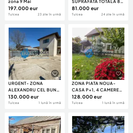
zona 9 Mai
SUPRAFATA TOTALA 80
197.000 eur
MP , TEREREN 355 MP,
81.000 eur
DES
Tulcea
23 zile în urmă
Tulcea
24 zile în urmă
URGENT- ZONA
ZONA PIATA NOUA-
ALEXANDRU CEL BUN
CASA P+1, 4 CAMERE
VILA P+1 ,TEREN 280
130.000 eur
,TEREN 370 MP.
128.000 eur
MP
Tulcea
1 lună în urmă
Tulcea
1 lună în urmă