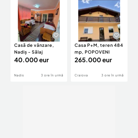
Casă de vânzare,
Casa P+M, teren 484
D
Nadiș - Sălaj
mp, POPOVENI
s
40.000 eur
265.000 eur
z
Nadis
3 ore în urmă
Craiova
3 ore în urmă
M