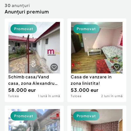
Locuri de munca
Utilaje agricole si industriale
30
anunțuri
Servicii
Anunțuri premium
Piese auto si accesorii
Animale de companie
Dacia Duster
Afaceri și echipamente profesionale
Promovat
Promovat
Inchiriere Bunuri si Vehicule
Schimb casa/Vand
Casa de vanzare in
casa, zona Alexandru
zona linistita!
cel Bun
58.000 eur
53.000 eur
Tulcea
1 lună în urmă
Tulcea
2 luni în urmă
Promovat
Promovat