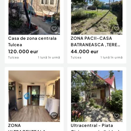
Casa de zona centrala
ZONA PACII-CASA
Tulcea
BATRANEASCA ,TEREN
120.000 eur
366 MP,SUPRAFATA
44.000 eur
CONSTRUI
Tulcea
1 lună în urmă
Tulcea
1 lună în urmă
ZONA
Ultracentral - Piata