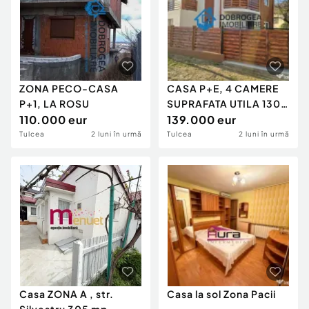
ZONA PECO-CASA
CASA P+E, 4 CAMERE
P+1, LA ROSU
SUPRAFATA UTILA 130
110.000 eur
MP, LA GRI
139.000 eur
Tulcea
2 luni în urmă
Tulcea
2 luni în urmă
Casa ZONA A , str.
Casa la sol Zona Pacii