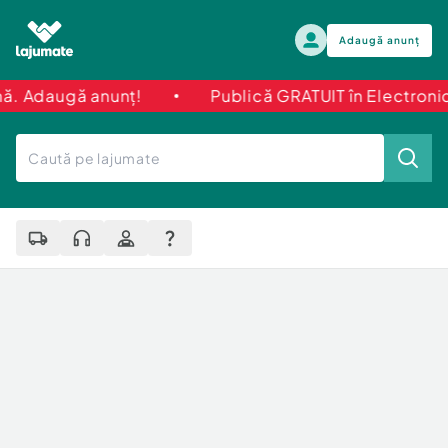
Adaugă anunț
ă anunț!
Publică GRATUIT în Electronice și Ele