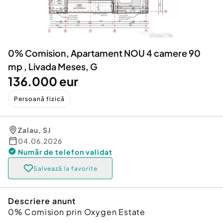
Locuri de munca
Utilaje agricole si industriale
Servicii
Piese auto si accesorii
Animale de companie
Dacia Duster
Afaceri și echipamente profesionale
0% Comision, Apartament NOU 4 camere 90
Inchiriere Bunuri si Vehicule
mp , Livada Meses, G
136.000 eur
Persoană fizică
Zalau
,
SJ
04.06.2026
Număr de telefon
validat
Salvează la favorite
Descriere anunt
0% Comision prin Oxygen Estate