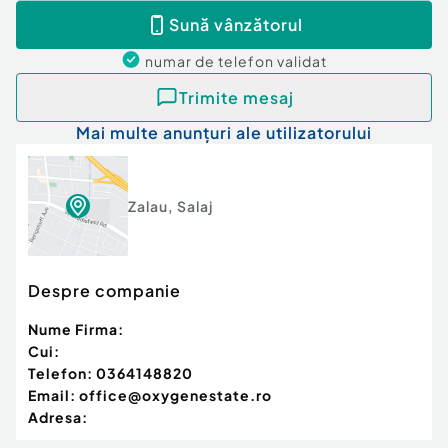
Sună vânzătorul
numar de telefon
validat
Trimite mesaj
Mai multe anunțuri ale utilizatorului
Zalau
,
Salaj
Despre companie
Nume Firma:
Cui:
Telefon:
0364148820
Email:
office@oxygenestate.ro
Adresa: