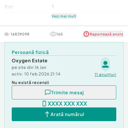
Pentru mai multe detalii sau pentru a programa o
Etaj
1
vizionare, va invitam sa ne contactati.
Id intern: P268234
Vezi mai mult
Număr niveluri imobil
2
Confort:
1
Stare
Nouă
ID:
16839098
165
Raportează anunț
Tip imobil:
Bloc de apartamente
Număr Băi:
2
Comfort
1
Comision cumpărător:
0%
Persoană fizică
Nr. locuri parcare:
2
Oxygen Estate
pe site din
16 Jan
activ:
10 feb 2026 21:14
11
anunțuri
Nu există recenzii
Trimite mesaj
XXXX XXX XXX
Arată numărul