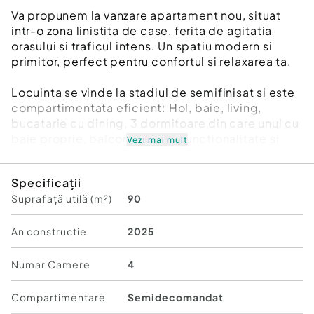
Va propunem la vanzare apartament nou, situat
intr-o zona linistita de case, ferita de agitatia
orasului si traficul intens. Un spatiu modern si
primitor, perfect pentru confortul si relaxarea ta.
Locuinta se vinde la stadiul de semifinisat si este
compartimentata eficient: Hol, baie, living,
bucatarie cu dining, 3 dormitoare din care unul cu
baie proprie, balcon, oferind functionalitate si
Vezi mai mult
eleganta in acelasi timp.
Pretul include TVA si 1 parcare cu boxa la demisol
Specificații
si parcare privata.
Suprafață utilă (m²)
90
Apartamentul se preda la exterior finisat,
tencuiala minerala de calitate si semifinisat in
interior, cu pereti gletuiti, sapa turnata, instalatiile
An constructie
2025
termice, electrice si sanitare trase pe pozitii,
incalzirea se face cu centrala termica prin
Numar Camere
4
pardoseala, ferestre termopan. La cerere se pot
preda finisate la cheie!
Compartimentare
Semidecomandat