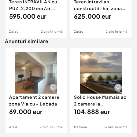
Teren INTRAVILAN cu
Teren intravilan
PUZ, 2.200 eur/ar,
constructii 1 ha, zona
rezidental, str. Raz
595.000 eur
exclusivista, Meses/
625.000 eur
Zalau
2 zile în urmă
Zalau
2 zile în urmă
Anunturi similare
Apartament 2 camere
Solid House Mamaia ap
zona Vlaicu - Lebada
2 camere la
69.000 eur
cheie,langa Mega
104.888 eur
Image
Arad
6 luni în urmă
Mamaia
6 luni în urmă