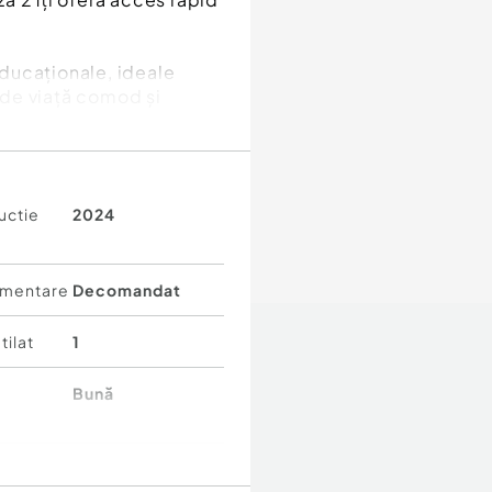
 educaționale, ideale
l de viață comod și
tru mutare imediată
uctie
2024
 confort
mentare
Decomandat
0 €/lună
tilat
1
i sau familii care caută
remium, chiar în inima
Bună
actați.