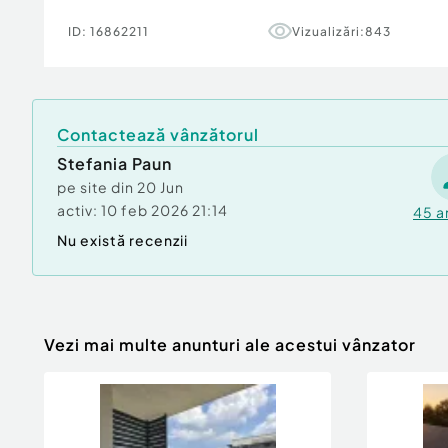
___
ID:
16862211
Vizualizări:
843
Global Home Romania, este o firmă în schimba
imobiliară din România ce se afla intr-o expa
personalizat avand la baza tehnologia digitala, 
interacțiune umană alături de colaboratorii fir
Contactează vânzătorul
încredere. Având o abordare de marketing prof
Stefania Paun
ridicat atenția asupra modului în care oamenii
pe site din
20 Jun
in Romania.
activ:
10 feb 2026 21:14
45
a
Global Home Romania, companie imobiliara in
Nu există recenzii
continuă să se dezvolte cu succes în domeniu,
constant parteneri și colaboratori de încredere
Global Home Romania, a apărut ca o firmă imo
își propune constant să livreze servicii de cali
Vezi mai multe anunturi ale acestui vânzator
Misiunea Global Home Romania în piața imobil
stabili un raport solid bazat pe încredere și pr
reprezentantii nostri imobiliari bine informati 
si colaboratorii companiei.