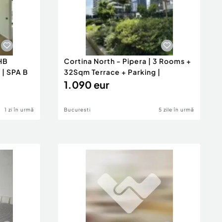
HB
Cortina North - Pipera | 3 Rooms +
 | SPA B
32Sqm Terrace + Parking |
1.090 eur
1 zi în urmă
Bucuresti
5 zile în urmă