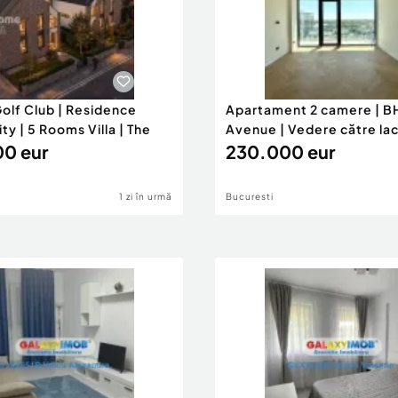
olf Club | Residence
Apartament 2 camere | B
y | 5 Rooms Villa | The
Avenue | Vedere către lac
0 eur
230.000 eur
1 zi în urmă
Bucuresti