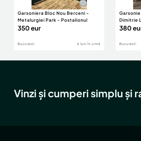
Garsoniera Bloc Nou Berceni -
Garsonie
Metalurgiei Park - Postalionul
Dimitrie
350 eur
380 eu
Bucuresti
6 luni în urmă
Bucuresti
Vinzi și cumperi simplu și 