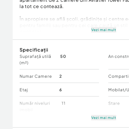
la tot ce contează.
În apropiere se află școli, grădinițe și centre
pentru familii sau pentru cei care caută un sti
Vezi mai mult
conectat.
Detalii apartament:
Specificații
2 camere, complet mobilat și utilat, gata pen
Suprafață utilă
50
An constr
Balcon generos de 6 mp
(m²)
Spații de depozitare ample pentru un plus de
Finisaje moderne și atenție la detalii
Numar Camere
2
Comparti
Loc de parcare subteran disponibil pentru 10
Etaj
6
Mobilat/U
Un pachet complet pentru profesioniști, cuplur
o locuință modernă, elegantă și cu facilități p
Număr niveluri
11
Stare
nordului Bucureștiului.
imobil
Vezi mai mult
Pentru mai multe detalii, nu ezitați sa ma cont
Comfort
1
Stefania Paun 0748919374