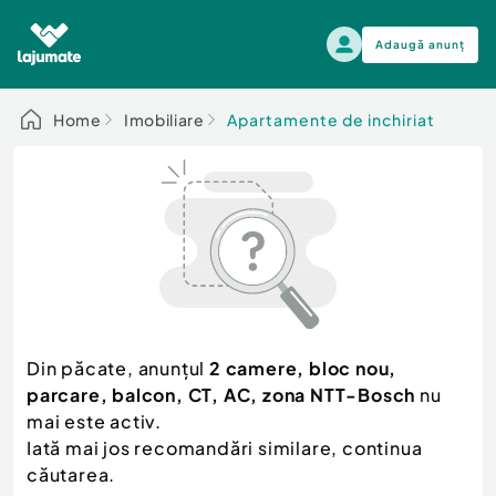
Adaugă anunț
Alege categoria
Home
Imobiliare
Apartamente de inchiriat
Auto, moto si ambarcatiuni
Toate Anunturile
Auto, moto si ambarcatiuni
Imobiliare
Autoturisme
Electronice si electrocasnice
Anvelope si Jante
Casa si gradina
Alege dupa sezon
Piese auto
Scutere - ATV - UTV
Din păcate, anunțul
2 camere, bloc nou,
Mama si copilul
Autoutilitare
parcare, balcon, CT, AC, zona NTT-Bosch
nu
Moda si frumusete
Ambarcatiuni
mai este activ.
Sport, timp liber, arta
Iată mai jos recomandări similare, continua
Camioane - Rulote - Remorci
Agro si Industrie
căutarea.
Motociclete