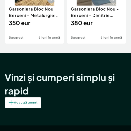
Garsoniera Bloc Nou
Garsoniera Bloc Nou -
Berceni - Metalurgiei
Berceni - Dimitrie
Park - Postalionul
350 eur
Leonida
380 eur
Bucuresti
6 luni în urmă
Bucuresti
6 luni în urmă
Vinzi și cumperi simplu și
rapid
Adaugă anunț