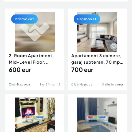
Locuri de munca
Utilaje agricole si industriale
Servicii
Piese auto si accesorii
Animale de companie
Promovat
Promovat
Dacia Duster
Afaceri și echipamente profesionale
Inchiriere Bunuri si Vehicule
2-Room Apartment,
Apartament 3 camere,
Mid-Level Floor,
garaj subteran, 70 mp,
Balcony, P-ta Mihai
600 eur
AC, CT, balcon,
700 eur
Vitea
Cluj-Napoca
1 oră în urmă
Cluj-Napoca
3 zile în urmă