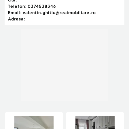
Telefon:
0374538346
Email:
valentin.ghitiu@reaimobiliare.ro
Adresa: