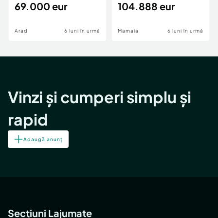
69.000 eur
cheie,langa Mega
104.888 eur
Image
Arad
6 luni în urmă
Mamaia
6 luni în urmă
Vinzi și cumperi simplu și
rapid
Adaugă anunț
Secțiuni Lajumate