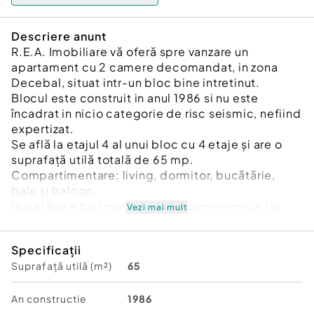
Descriere anunt
R.E.A. Imobiliare vă oferă spre vanzare un
apartament cu 2 camere decomandat, in zona
Decebal, situat intr-un bloc bine intretinut.
Blocul este construit in anul 1986 si nu este
încadrat in nicio categorie de risc seismic, nefiind
expertizat.
Se află la etajul 4 al unui bloc cu 4 etaje și are o
suprafață utilă totală de 65 mp.
Compartimentare: living, dormitor, bucătărie,
baie și balcon.
Bucătăria a fost mutată intr-o camera mica, iar
Vezi mai mult
spațiul poate fi utilizat ca living/cameră.
Se vinde complet mobilat si utilat.
Specificații
Confortul termic este asigurat prin centrală nouă,
Suprafață utilă (m²)
65
dar si cu ajutorul aparatului de aer condiționat.
Loc de parcare.
Boxă la subsol.
An constructie
1986
Zonă pet-friendly, cu acces facil la transportul