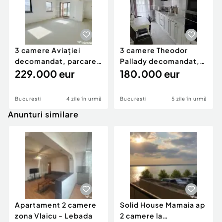
3 camere Aviației
3 camere Theodor
decomandat, parcare,
Pallady decomandat,
et. 2, an 2016, 96 m
229.000 eur
centrală, et. 3, an 20
180.000 eur
Bucuresti
4 zile în urmă
Bucuresti
5 zile în urmă
Anunturi similare
Apartament 2 camere
Solid House Mamaia ap
zona Vlaicu - Lebada
2 camere la