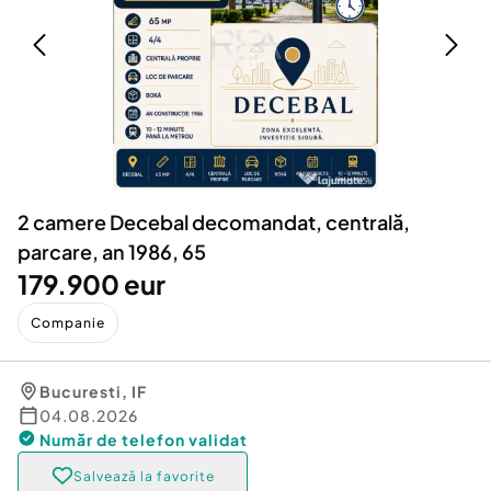
Locuri de munca
Utilaje agricole si industriale
Servicii
Piese auto si accesorii
Animale de companie
Dacia Duster
Afaceri și echipamente profesionale
Inchiriere Bunuri si Vehicule
2 camere Decebal decomandat, centrală,
parcare, an 1986, 65
179.900 eur
Companie
Bucuresti
,
IF
04.08.2026
Număr de telefon
validat
Salvează la favorite