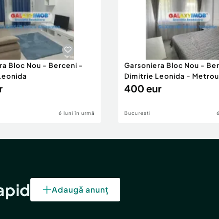
ra Bloc Nou - Berceni -
Garsoniera Bloc Nou - Ber
 Leonida
Dimitrie Leonida - Metrou
r
400 eur
6 luni în urmă
Bucuresti
rapid
Adaugă anunț