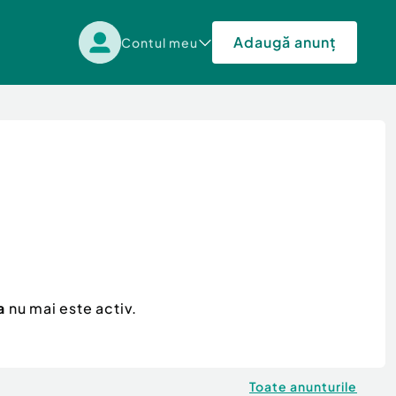
Adaugă anunț
Contul meu
a
nu mai este activ.
Toate anunturile