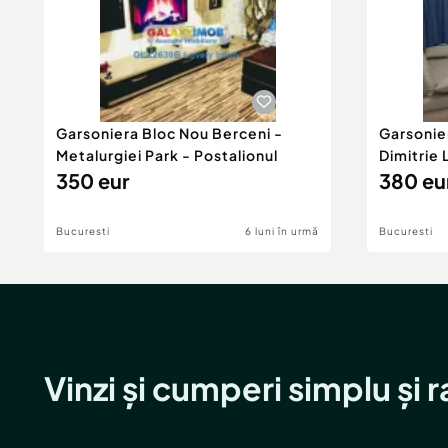
Garsoniera Bloc Nou Berceni -
Garsonie
Metalurgiei Park - Postalionul
Dimitrie
350 eur
380 eu
Bucuresti
6 luni în urmă
Bucuresti
Vinzi și cumperi simplu și 