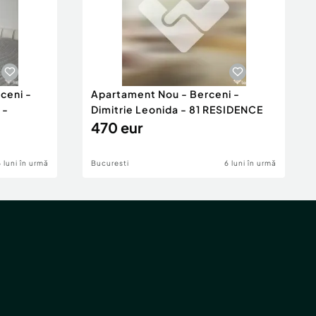
ceni -
Apartament Nou - Berceni -
 -
Dimitrie Leonida - 81 RESIDENCE
470 eur
6 luni în urmă
Bucuresti
6 luni în urmă