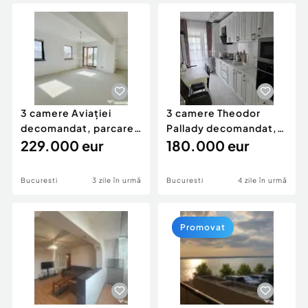
Locuri de munca
Utilaje agricole si industriale
Servicii
Piese auto si accesorii
Animale de companie
Dacia Duster
Afaceri și echipamente profesionale
Inchiriere Bunuri si Vehicule
3 camere Aviației
3 camere Theodor
decomandat, parcare,
Pallady decomandat,
et. 2, an 2016, 96 m
229.000 eur
centrală, et. 3, an 20
180.000 eur
Bucuresti
3 zile în urmă
Bucuresti
4 zile în urmă
Promovat