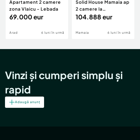
Apartament 2 camere
Solid House Mamaia ap
zona Vlaicu - Lebada
2 camere la
69.000 eur
cheie,langa Mega
104.888 eur
Image
Arad
6 luni în urmă
Mamaia
6 luni în urmă
Vinzi și cumperi simplu și
rapid
Adaugă anunț