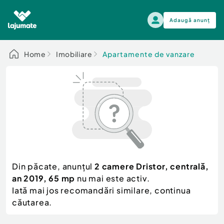
Adaugă anunț
Alege categoria
Home
Imobiliare
Apartamente de vanzare
Auto, moto si ambarcatiuni
Toate Anunturile
Auto, moto si ambarcatiuni
Imobiliare
Autoturisme
Electronice si electrocasnice
Anvelope si Jante
Casa si gradina
Alege dupa sezon
Piese auto
Scutere - ATV - UTV
Din păcate, anunțul
2 camere Dristor, centrală,
Mama si copilul
Autoutilitare
an 2019, 65 mp
nu mai este activ.
Moda si frumusete
Ambarcatiuni
Iată mai jos recomandări similare, continua
Sport, timp liber, arta
căutarea.
Camioane - Rulote - Remorci
Agro si Industrie
Motociclete