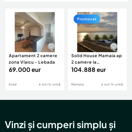
Locuri de munca
Utilaje agricole si industriale
Servicii
Piese auto si accesorii
Animale de companie
Promovat
Dacia Duster
Afaceri și echipamente profesionale
Inchiriere Bunuri si Vehicule
Apartament 2 camere
Solid House Mamaia ap
zona Vlaicu - Lebada
2 camere la
69.000 eur
cheie,langa Mega
104.888 eur
Image
Arad
6 luni în urmă
Mamaia
6 luni în urmă
Vinzi și cumperi simplu și