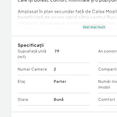
Amplasat în plan secundar față de Calea Moși
beneficiază de acces rapid către centrul Bucu
transport, restaurante, cafenele și numeroase
Vezi mai mult
păstrând în același timp avantajul unui ambient 
traficul intens al bulevardului.
Specificații
Locuința este situată la parterul unui imobil bo
Suprafață utilă
79
An constr
2011, cu doar 5 apartamente și câte o locuință
(m²)
concept rezidențial rar întâlnit, care oferă mai
număr redus de vecini și un plus de confort în vi
Numar Camere
2
Comparti
Clădirea beneficiază de lift, interfon, sistem
finisaje de bună calitate. În plus, fiecare ap
Etaj
Parter
Număr niv
contorizare individuală pentru toate utilitățile
imobil
asupra consumului și cheltuielilor lunare.
Stare
Bună
Comfort
Apartamentul are o suprafață utilă de 79,1 mp
practică, adaptată cerințelor actuale de locui
bucătărie deschisă creează un spațiu aerisit și 