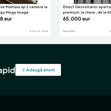
alele puncte de interes
use Mamaia ap 2 camere la
Direct Dezvoltator apar
nga Mega Image
premium,la cheie ,de la 
 sunt din ce în ce mai
8 eur
eur
65.000 eur
6 luni în urmă
Navodari
rapid
Adaugă anunț