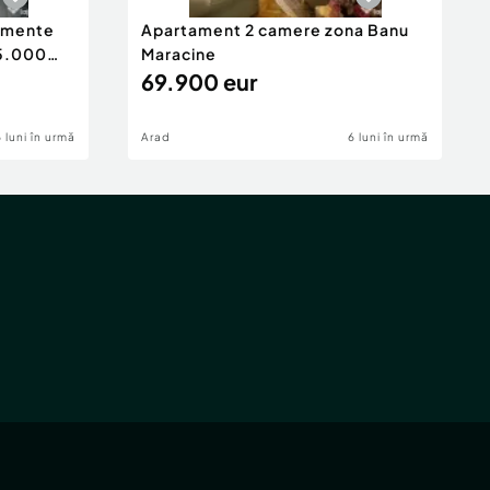
tamente
Apartament 2 camere zona Banu
65.000
Maracine
69.900 eur
6 luni în urmă
Arad
6 luni în urmă