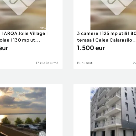
ar, ferită de traficul
I ARQA Jolie Village I
3 camere I 125 mp utili I 
olae I 130 mp ut...
terasa I Calea Calarasilo..
eur
1.500 eur
oseala
17 zile în urmă
Bucuresti
2
le