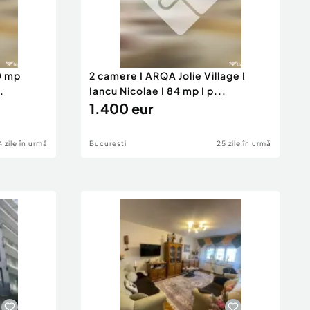
80 mp
2 camere I ARQA Jolie Village I
.
Iancu Nicolae I 84 mp I p...
1.400 eur
4 zile în urmă
Bucuresti
25 zile în urmă