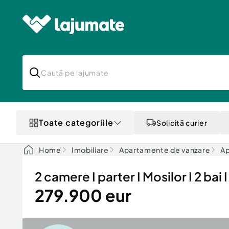
Toate categoriile
Solicită curier
Home
Imobiliare
Apartamente de vanzare
Ap
2 camere I parter I Mosilor I 2 bai I
279.900 eur