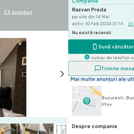
Companie
Razvan Preda
23
anunțuri
pe site din
14 Mai
activ:
10 feb 2026 21:14
23
Nu există recenzii
Sună vânzător
numar de telefon
v
Trimite mesa
Mai multe anunțuri ale uti
Bucuresti
,
Buc
Ilfov
Despre companie