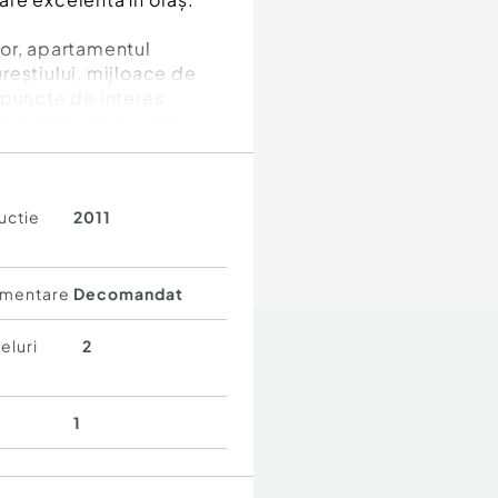
lor, apartamentul
reștiului, mijloace de
 puncte de interes,
mai liniștit, ferit de
utique construit în anul
uctie
2011
 pe fiecare nivel. Un
 multă intimitate, un
ața de zi cu zi.
mentare
Decomandat
 de supraveghere video și
artament dispune de
eluri
2
, oferind control eficient
1
 și o compartimentare
re. Zona de living cu
primitor, potrivit atât