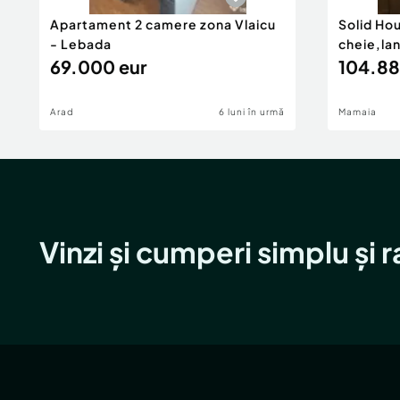
• Acces rapid către centrul orașului și princip
Apartament 2 camere zona Vlaicu
Solid Ho
- Lebada
cheie,la
Proprietățile din clădiri cu puține apartamente
69.000 eur
104.88
rare în zonele centrale ale Bucureștiului.
Arad
Confort:
1
6 luni în urmă
Mamaia
Tip imobil:
Casă/Vilă
Număr Băi:
2
Posibilitate parcare: Nu
Vinzi și cumperi simplu și 