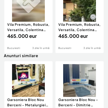
Complexul dispune de parcare subterana, lift
modern, interfon, supraveghere video si acces
controlat.
Vila Premium, Robusta,
Vila Premium, Robusta,
Compartimentare eficienta si design
Versatila, Colentina
Versatila, Colentina
contemporan, ideal pentru locuire confortabila
(Parc Plumbuita)
465.000 eur
(Parc Plumbuita)
465.000 eur
sau investitie.
Bucuresti
3 zile în urmă
Bucuresti
3 zile în urmă
Anunturi similare
3. Situatia juridica: Liber.
4. Unde se poate petrece timpul liber:
In apropiere se gasesc Gradina Botanica si Parcul
Romniceanu ndash; ideale pentru plimbari si
Garsoniera Bloc Nou
Garsoniera Bloc Nou -
relaxare.
Berceni - Metalurgiei
Berceni - Dimitrie