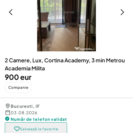
Locuri de munca
Utilaje agricole si industriale
Servicii
Piese auto si accesorii
Animale de companie
Dacia Duster
Afaceri și echipamente profesionale
Inchiriere Bunuri si Vehicule
2 Camere, Lux, Cortina Academy, 3 min Metrou
Academia Milita
900 eur
Companie
Bucuresti
,
IF
03.08.2026
Număr de telefon
validat
Salvează la favorite