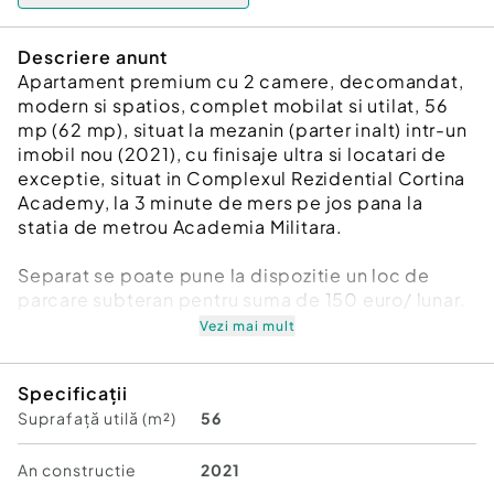
Descriere anunt
Apartament premium cu 2 camere, decomandat,
modern si spatios, complet mobilat si utilat, 56
mp (62 mp), situat la mezanin (parter inalt) intr-un
imobil nou (2021), cu finisaje ultra si locatari de
exceptie, situat in Complexul Rezidential Cortina
Academy, la 3 minute de mers pe jos pana la
statia de metrou Academia Militara.
Separat se poate pune la dispozitie un loc de
parcare subteran pentru suma de 150 euro/ lunar.
Vezi mai mult
La semnarea contractului de inchiriere se
percepe achitarea unei luni de chirie si o garantie
Specificații
in cuantumul valoric al unei chirii. Contract
Suprafață utilă (m²)
56
inregistrat la ANAF.
Contract pe cel putin un an de zile.
An constructie
2021