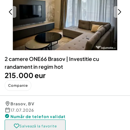
Locuri de munca
Utilaje agricole si industriale
Servicii
Piese auto si accesorii
Animale de companie
Dacia Duster
Afaceri și echipamente profesionale
Inchiriere Bunuri si Vehicule
2 camere ONE66 Brasov | Investitie cu
randament in regim hot
215.000 eur
Companie
Brasov
,
BV
17.07.2026
Număr de telefon
validat
Salvează la favorite