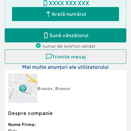
XXXX XXX XXX
Contact:
Email: cristian@regisimobiliare.ro
Arată numărul
Consultant imobiliar: Ilie Cristian
Sună vânzătorul
numar de telefon
validat
Trimite mesaj
Confort:
1 sporit
Mai multe anunțuri ale utilizatorului
Tip imobil:
Bloc de apartamente
Număr Băi:
1
Posibilitate parcare: Da
Nr. locuri parcare:
1
Brasov
,
Brasov
Despre companie
Nume Firma:
Cui: