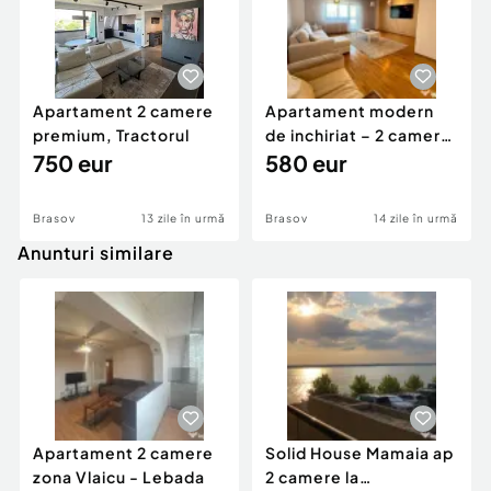
Apartament 2 camere
Apartament modern
premium, Tractorul
de inchiriat – 2 camere,
750 eur
Privilegio B...
580 eur
Brasov
13 zile în urmă
Brasov
14 zile în urmă
Anunturi similare
Apartament 2 camere
Solid House Mamaia ap
zona Vlaicu - Lebada
2 camere la