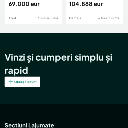
69.000 eur
cheie,langa Mega
104.888 eur
Image
Arad
6 luni în urmă
Mamaia
6 luni în urmă
Vinzi și cumperi simplu și
rapid
Adaugă anunț
Secțiuni Lajumate