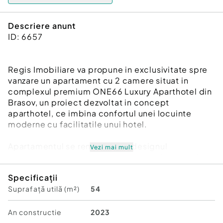
Descriere anunt
ID: 6657
Regis Imobiliare va propune in exclusivitate spre
vanzare un apartament cu 2 camere situat in
complexul premium ONE66 Luxury Aparthotel din
Brasov, un proiect dezvoltat in concept
aparthotel, ce imbina confortul unei locuinte
moderne cu facilitatile unui hotel.
Apartamentul se remarca prin designul
Vezi mai mult
contemporan si compartimentarea eficienta, fiind
potrivit atat pentru locuire, cat si pentru investitie.
Specificații
Conceptul de aparthotel permite valorificarea
Suprafață utilă (m²)
54
proprietatii in regim hotelier sau prin inchiriere pe
termen lung, oferind un potential atractiv de
randament.
An constructie
2023