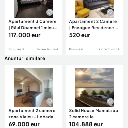
Apartament 3 Camere
Apartament 2 Camere
| Râul Doamnei 1 minut
| Envogue Residence |
de metrou | Balc
117.000 eur
Bloc Nou | Central
520 eur
Bucuresti
16 ore în urmă
Bucuresti
17 ore în urmă
Anunturi similare
Apartament 2 camere
Solid House Mamaia ap
zona Vlaicu - Lebada
2 camere la
69.000 eur
cheie,langa Mega
104.888 eur