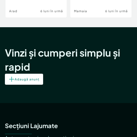
Image
Arad
6 luni în urmă
Mamaia
6 luni în urmă
Vinzi și cumperi simplu și
rapid
Adaugă anunț
Secțiuni Lajumate