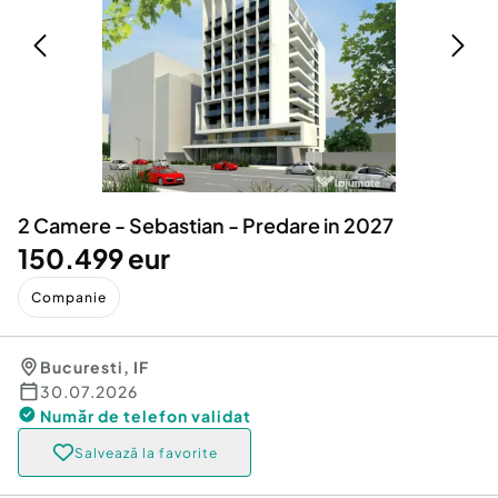
Locuri de munca
Utilaje agricole si industriale
Servicii
Piese auto si accesorii
Animale de companie
Dacia Duster
Afaceri și echipamente profesionale
Inchiriere Bunuri si Vehicule
2 Camere - Sebastian - Predare in 2027
150.499 eur
Companie
Bucuresti
,
IF
30.07.2026
Număr de telefon
validat
Salvează la favorite