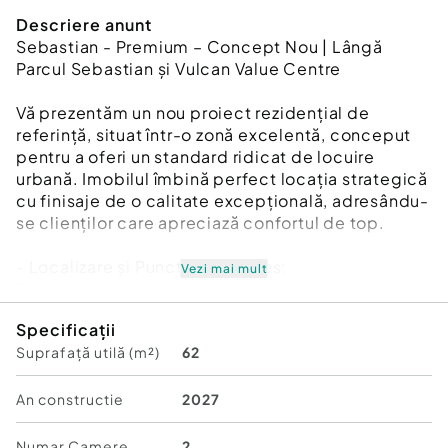
Descriere anunt
Sebastian - Premium – Concept Nou | Lângă
Parcul Sebastian și Vulcan Value Centre
Vă prezentăm un nou proiect rezidențial de
referință, situat într-o zonă excelentă, conceput
pentru a oferi un standard ridicat de locuire
urbană. Imobilul îmbină perfect locația strategică
cu finisaje de o calitate excepțională, adresându-
se clienților care apreciază confortul de top.
- Localizare și Puncte de Interes:
Vezi mai mult
Poziționarea imobilului garantează accesul rapid
la toate facilitățile urbane necesare:
Specificații
Suprafață utilă (m²)
62
- Recreere și cumpărături:
La doar câțiva pași de Parcul Sebastian și Vulcan
Value Centre.
An constructie
2027
-Conectivitate:
Numar Camere
2