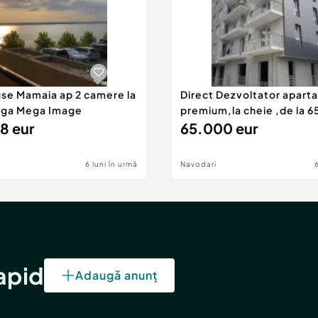
use Mamaia ap 2 camere la
Direct Dezvoltator apar
nga Mega Image
premium,la cheie ,de la 
8 eur
eur
65.000 eur
6 luni în urmă
Navodari
rapid
Adaugă anunț