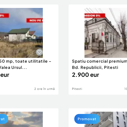
50 mp, toate utilitatile –
Spatiu comercial premium 
alea Ursul...
Bd. Republicii, Pitesti
 eur
2.900 eur
2 ore în urmă
Pitesti
1
vat
Promovat