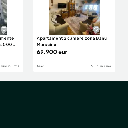
tamente
Apartament 2 camere zona Banu
65.000
Maracine
69.900 eur
6 luni în urmă
Arad
6 luni în urmă