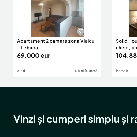
Apartament 2 camere zona Vlaicu
Solid Ho
- Lebada
cheie,la
69.000 eur
104.88
Arad
6 luni în urmă
Mamaia
Vinzi și cumperi simplu și 