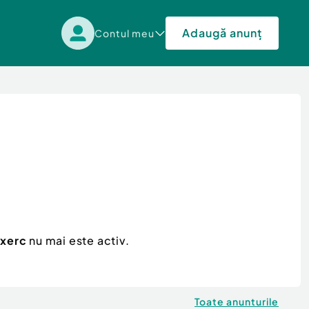
Adaugă anunț
Contul meu
Exerc
nu mai este activ.
Toate anunturile