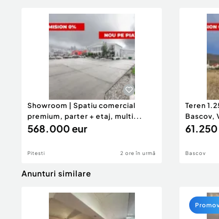
Showroom | Spatiu comercial
Teren 1.2
premium, parter + etaj, multi...
Bascov, V
568.000 eur
61.250
Pitesti
2 ore în urmă
Bascov
Anunturi similare
Promo