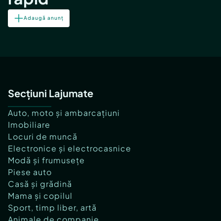
Adaugă anunț
Secțiuni Lajumate
Auto, moto și ambarcațiuni
Imobiliare
Locuri de muncă
Electronice și electrocasnice
Modă și frumusețe
Piese auto
Casă și grădină
Mama și copilul
Sport, timp liber, artă
Animale de companie