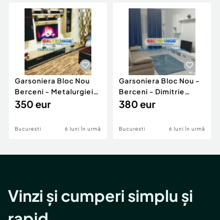
Locuri de munca
Utilaje agricole si industriale
Servicii
Piese auto si accesorii
Animale de companie
Dacia Duster
Afaceri și echipamente profesionale
Inchiriere Bunuri si Vehicule
Garsoniera Bloc Nou
Garsoniera Bloc Nou -
Berceni - Metalurgiei
Berceni - Dimitrie
Park - Postalionul
350 eur
Leonida
380 eur
Bucuresti
6 luni în urmă
Bucuresti
6 luni în urmă
Vinzi și cumperi simplu și
rapid