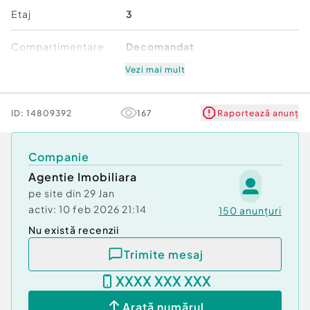
Etaj
3
Compartimentare
Decomandat
Vezi mai mult
Stare
Nouă
Comfort
1
ID:
14809392
167
Raportează anunț
Companie
Agentie Imobiliara
pe site din
29 Jan
activ:
10 feb 2026 21:14
150
anunțuri
Nu există recenzii
Trimite mesaj
XXXX XXX XXX
Arată numărul