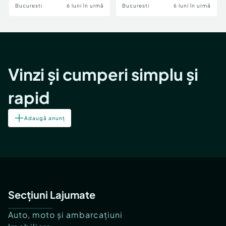
Bucuresti
6 luni în urmă
Bucuresti
6 luni în urmă
Vinzi și cumperi simplu și
rapid
Adaugă anunț
Secțiuni Lajumate
Auto, moto și ambarcațiuni