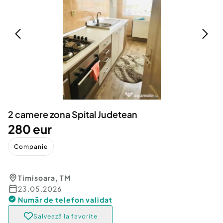
Locuri de munca
Utilaje agricole si industriale
Servicii
Piese auto si accesorii
Animale de companie
Dacia Duster
Afaceri și echipamente profesionale
Inchiriere Bunuri si Vehicule
2 camere zona Spital Judetean
280 eur
Companie
Timisoara
,
TM
23.05.2026
Număr de telefon
validat
Salvează la favorite