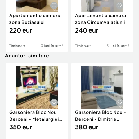
Apartament o camera
Apartament o camera
zona Buziasului
zona Circumvalatiunii
220 eur
240 eur
Timisoara
3 luni în urmă
Timisoara
3 luni în urmă
Anunturi similare
Garsoniera Bloc Nou
Garsoniera Bloc Nou -
Berceni - Metalurgiei
Berceni - Dimitrie
Park - Postalionul
350 eur
Leonida
380 eur