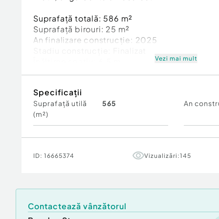
Suprafaţă totală: 586 m²
Suprafaţă birouri: 25 m²
An finalizare construcție: 2025
Stadiu construcţie:
Finalizat
Vezi mai mult
Înălţime spaţiu: 6.5 m
Număr Grupuri Sanitare: 2
Acces: Acces TIR
Specificații
Posibilitate parcare: Da
Suprafață utilă
565
An constr
Nr. locuri parcare:
5-10
(m²)
Tip imobil:
Alte tipuri
ID:
16665374
Vizualizări:
145
Contactează vânzătorul