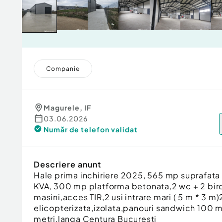
Companie
Magurele
,
IF
03.06.2026
Număr de telefon
validat
Descriere anunt
Hale prima inchiriere 2025, 565 mp suprafata u
KVA, 300 mp platforma betonata,2 wc + 2 biro
masini,acces TIR,2 usi intrare mari ( 5 m * 3 m
elicopterizata,izolata,panouri sandwich 100 
metri,langa Centura Bucuresti