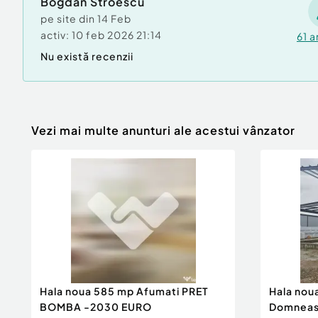
Bogdan Stroescu
pe site din
14 Feb
activ:
10 feb 2026 21:14
61
a
Nu există recenzii
Vezi mai multe anunturi ale acestui vânzator
Hala noua 585 mp Afumati PRET
Hala nou
BOMBA -2030 EURO
Domneasc