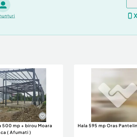
nunțuri
a 500 mp + birou Moara
Hala 595 mp Oras Pantel
a ( Afumati )