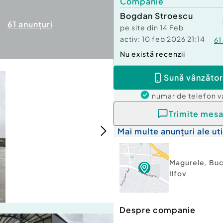
Companie
Bogdan Stroescu
61
anunțuri
pe site din
14 Feb
activ:
10 feb 2026 21:14
61
Nu există recenzii
Sună vânzător
numar de telefon
v
Trimite mesa
Mai multe anunțuri ale uti
Magurele
,
Buc
Ilfov
Despre companie