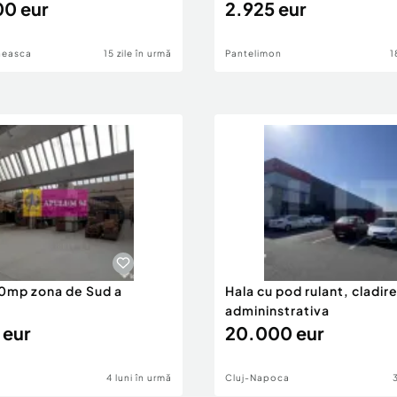
0 eur
2.925 eur
neasca
15 zile în urmă
Pantelimon
1
0mp zona de Sud a
Hala cu pod rulant, cladir
admininstrativa
 eur
20.000 eur
4 luni în urmă
Cluj-Napoca