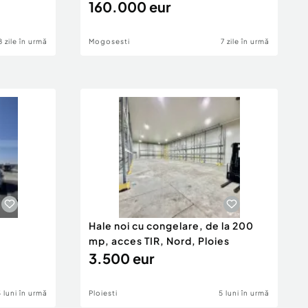
160.000 eur
8 zile în urmă
Mogosesti
7 zile în urmă
e
Hale noi cu congelare, de la 200
mp, acces TIR, Nord, Ploies
3.500 eur
3 luni în urmă
Ploiesti
5 luni în urmă