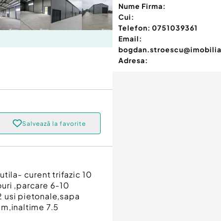
Nume Firma:
Cui:
Telefon:
0751039361
Email:
bogdan.stroescu@imobilia
Adresa:
Salvează la favorite
tila- curent trifazic 10
uri ,parcare 6-10
)2 usi pietonale,sapa
mm,inaltime 7.5