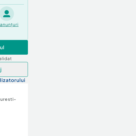
anunțuri
ul
alidat
j
lizatorului
uresti-