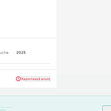
uctie
2025
Raportează anunț