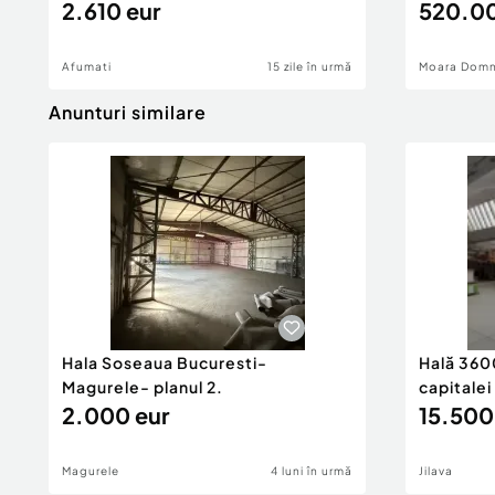
2.610 eur
520.00
Afumati
15 zile în urmă
Moara Dom
Anunturi similare
Hala Soseaua Bucuresti-
Hală 360
Magurele- planul 2.
capitalei
2.000 eur
15.500
Magurele
4 luni în urmă
Jilava