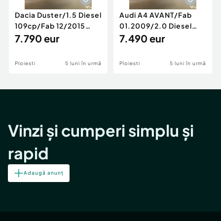
Dacia Duster/1.5 Diesel
Audi A4 AVANT/Fab
109cp/Fab 12/2015
01.2009/2.0 Diesel
/Euro 5/GARANTIE 12
7.790 eur
140cp/Posibilitate
7.490 eur
LUNI
Rate/GARANTIE
Ploiesti
5 luni în urmă
Ploiesti
5 luni în urmă
Vinzi și cumperi simplu și
rapid
Adaugă anunț