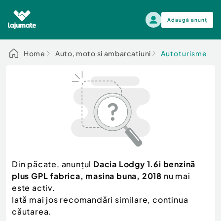
Adaugă anunț
Alege categoria
Home
Auto, moto si ambarcatiuni
Autoturisme
Auto, moto si ambarcatiuni
Toate Anunturile
Auto, moto si ambarcatiuni
Imobiliare
Autoturisme
Electronice si electrocasnice
Anvelope si Jante
Casa si gradina
Alege dupa sezon
Piese auto
Scutere - ATV - UTV
Din păcate, anunțul
Dacia Lodgy 1.6i benzină
Mama si copilul
Autoutilitare
plus GPL fabrica, masina buna, 2018
nu mai
Moda si frumusete
Ambarcatiuni
este activ.
Sport, timp liber, arta
Iată mai jos recomandări similare, continua
Camioane - Rulote - Remorci
Agro si Industrie
căutarea.
Motociclete