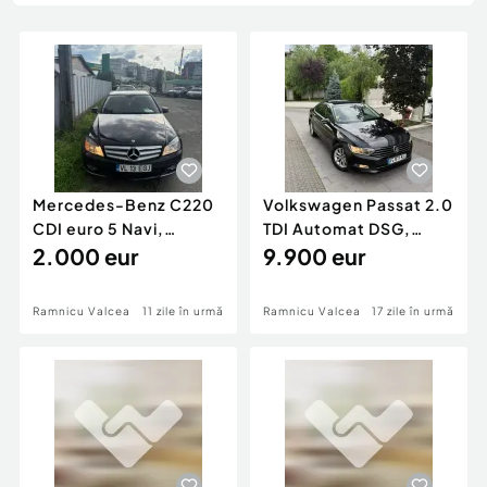
Locuri de munca
Utilaje agricole si industriale
Servicii
Piese auto si accesorii
Animale de companie
Dacia Duster
Afaceri și echipamente profesionale
Inchiriere Bunuri si Vehicule
Mercedes-Benz C220
Volkswagen Passat 2.0
CDI euro 5 Navi,
TDI Automat DSG,
Xenon, Senzori, 2010
2.000 eur
Navi, Panoramic, 2019
9.900 eur
Ramnicu Valcea
11 zile în urmă
Ramnicu Valcea
17 zile în urmă