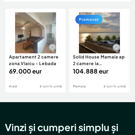
Locuri de munca
Utilaje agricole si industriale
Servicii
Piese auto si accesorii
Animale de companie
Promovat
Dacia Duster
Afaceri și echipamente profesionale
Inchiriere Bunuri si Vehicule
Apartament 2 camere
Solid House Mamaia ap
zona Vlaicu - Lebada
2 camere la
69.000 eur
cheie,langa Mega
104.888 eur
Image
Arad
6 luni în urmă
Mamaia
6 luni în urmă
Vinzi și cumperi simplu și