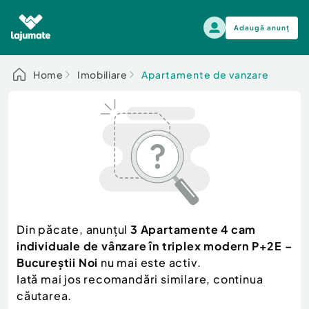
Adaugă anunț
Alege categoria
Home
Imobiliare
Apartamente de vanzare
Auto, moto si ambarcatiuni
Toate Anunturile
Auto, moto si ambarcatiuni
Imobiliare
Autoturisme
Electronice si electrocasnice
Anvelope si Jante
Casa si gradina
Alege dupa sezon
Piese auto
Scutere - ATV - UTV
Din păcate, anunțul
3 Apartamente 4 cam
Mama si copilul
Autoutilitare
individuale de vânzare în triplex modern P+2E –
Moda si frumusete
Ambarcatiuni
Bucureștii Noi
nu mai este activ.
Sport, timp liber, arta
Iată mai jos recomandări similare, continua
Camioane - Rulote - Remorci
Agro si Industrie
căutarea.
Motociclete