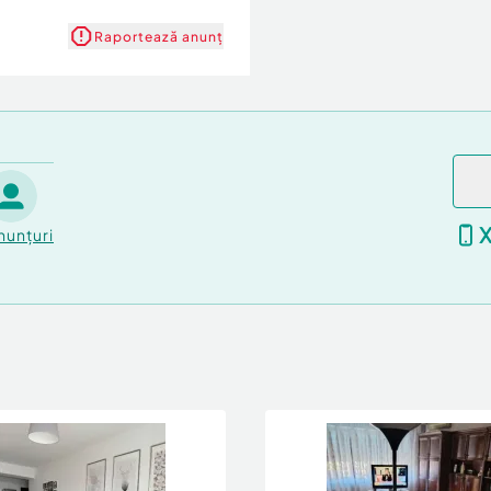
Raportează anunț
nunțuri