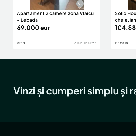
Apartament 2 camere zona Vlaicu
Solid Ho
- Lebada
cheie,la
69.000 eur
104.88
Arad
6 luni în urmă
Mamaia
Vinzi și cumperi simplu și 