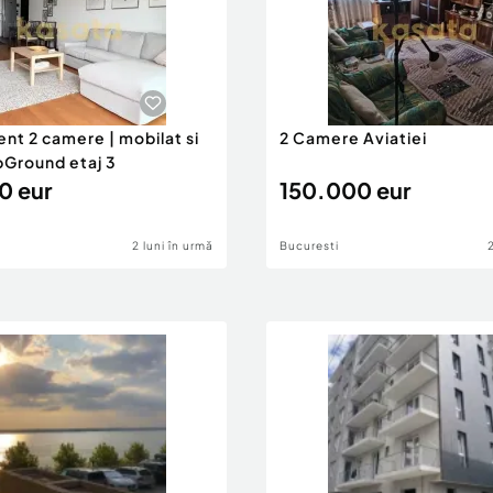
nt 2 camere | mobilat si
2 Camere Aviatiei
UpGround etaj 3
0 eur
150.000 eur
2 luni în urmă
Bucuresti