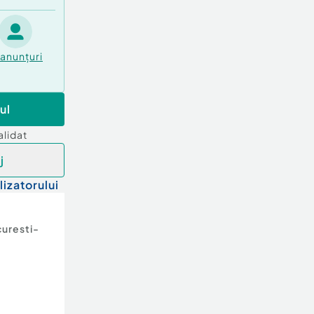
anunțuri
ul
alidat
j
lizatorului
uresti-