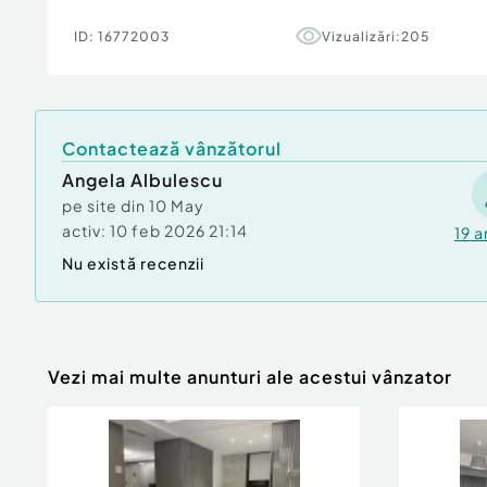
Număr Băi:
2
Posibilitate parcare: Nu
ID:
16772003
Vizualizări:
205
Contactează vânzătorul
Angela Albulescu
pe site din
10 May
activ:
10 feb 2026 21:14
19
a
Nu există recenzii
Vezi mai multe anunturi ale acestui vânzator