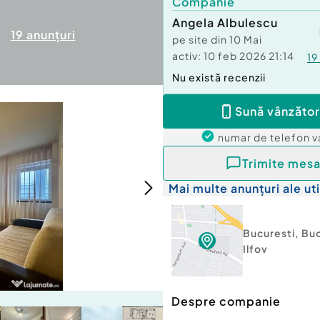
Companie
Angela Albulescu
19
anunțuri
pe site din
10 Mai
activ:
10 feb 2026 21:14
19
Nu există recenzii
Sună vânzător
numar de telefon
v
Trimite mesa
Mai multe anunțuri ale uti
Bucuresti
,
Buc
Ilfov
Despre companie