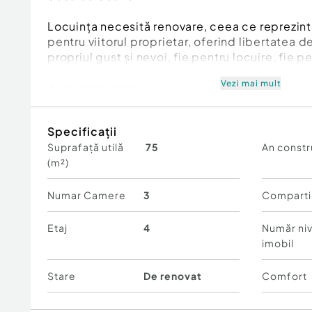
Locuința necesită renovare, ceea ce reprezint
pentru viitorul proprietar, oferind libertatea
propriul gust și nevoi, fie pentru locuire, fie pe
Vezi mai mult
Avantajele zonei:
- acces rapid către metrou Aviatiei, centre de
Văcărescu, Floreasca)
Specificații
- apropiere de parcuri, zone verzi și spații de 
Suprafață utilă
75
An constr
- școli, grădinițe, supermarketuri, restaurante 
(m²)
pietonală
- zonă liniștită, cu trafic redus, dar excelent 
artere ale orașului
Numar Camere
3
Comparti
Un apartament cu potențial ridicat, amplasat 
Etaj
4
Număr niv
ideal pentru cei care își doresc confort urban, 
imobil
investiție sigură pe termen lung.
Stare
De renovat
Comfort
Confort:
1
Tip imobil:
Bloc de apartamente