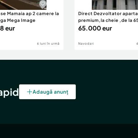
use Mamaia ap 2 camere la
Direct Dezvoltator apar
nga Mega Image
premium,la cheie ,de la 
8 eur
eur
65.000 eur
6 luni în urmă
Navodari
rapid
Adaugă anunț