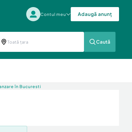
Adaugă anunț
Contul meu
Caută
nzare în Bucuresti