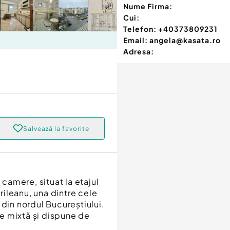
Nume Firma:
Cui:
Telefon:
+40373809231
Email:
angela@kasata.ro
Adresa:
Salvează la favorite
amere, situat la etajul
urileanu, una dintre cele
 din nordul Bucureștiului.
e mixtă și dispune de