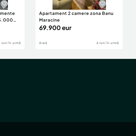
tamente
Apartament 2 camere zona Banu
65.000
Maracine
69.900 eur
6 luni în urmă
Arad
6 luni în urmă