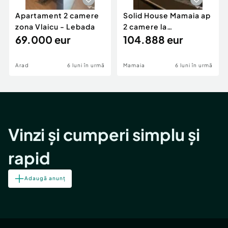
Apartament 2 camere
Solid House Mamaia ap
zona Vlaicu - Lebada
2 camere la
69.000 eur
cheie,langa Mega
104.888 eur
Image
Arad
6 luni în urmă
Mamaia
6 luni în urmă
Vinzi și cumperi simplu și
rapid
Adaugă anunț