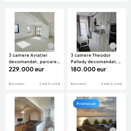
Locuri de munca
Utilaje agricole si industriale
Servicii
Piese auto si accesorii
Animale de companie
Dacia Duster
Afaceri și echipamente profesionale
Inchiriere Bunuri si Vehicule
3 camere Aviației
3 camere Theodor
decomandat, parcare,
Pallady decomandat,
et. 2, an 2016, 96 m
229.000 eur
centrală, et. 3, an 20
180.000 eur
Bucuresti
3 zile în urmă
Bucuresti
4 zile în urmă
Promovat