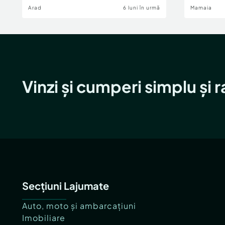
Arad
6 luni în urmă
Mamaia
Vinzi și cumperi simplu și 
Secțiuni Lajumate
Auto, moto și ambarcațiuni
Imobiliare