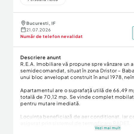
Bucuresti
,
IF
21.07.2026
Număr de telefon
nevalidat
Descriere anunt
R.E.A. Imobiliare vă propune spre vânzare un
semidecomandat, situat în zona Dristor – Baba 
unui bloc anvelopat construit în anul 1978, neîn
Apartamentul are o suprafață utilă de 66,49 mp
totală de 70,12 mp. Se vinde complet mobilat și
pentru mutare imediată.
Locuința beneficiază de aer condiționat, iar c
asigurat prin sistemul de termoficare RADET.
Vezi mai mult