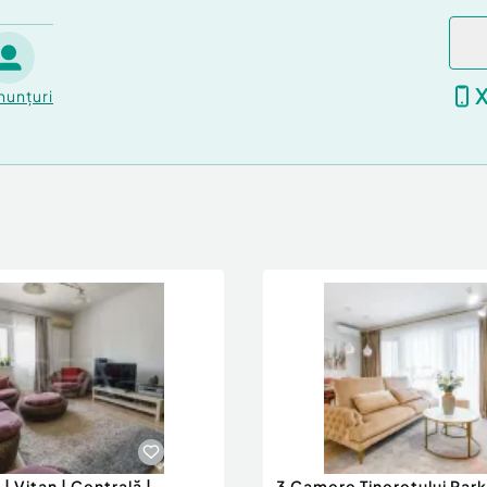
nunțuri
| Vitan | Centrală |
3 Camere Tineretului Park