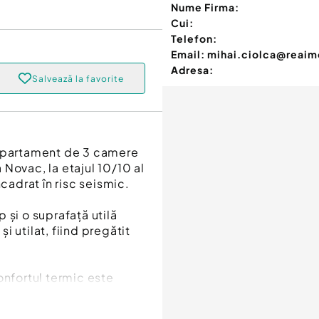
Nume Firma:
Cui:
Telefon:
Email:
mihai.ciolca@reaimo
Adresa:
Salvează la favorite
 apartament de 3 camere
Novac, la etajul 10/10 al
cadrat în risc seismic.
 și o suprafață utilă
 utilat, fiind pregătit
onfortul termic este