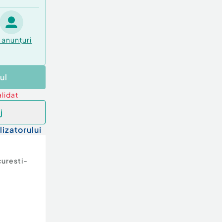
anunțuri
ul
lidat
j
lizatorului
uresti-