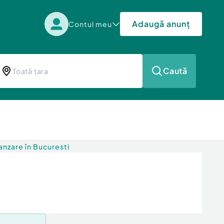
Adaugă anunț
Contul meu
Caută
nzare în Bucuresti