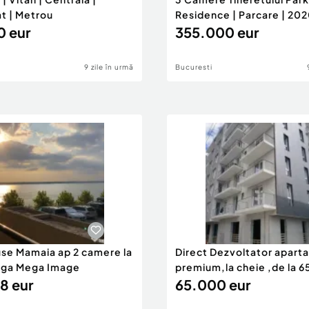
t | Metrou
Residence | Parcare | 20
0 eur
355.000 eur
9 zile în urmă
Bucuresti
use Mamaia ap 2 camere la
Direct Dezvoltator apar
nga Mega Image
premium,la cheie ,de la 
8 eur
eur
65.000 eur