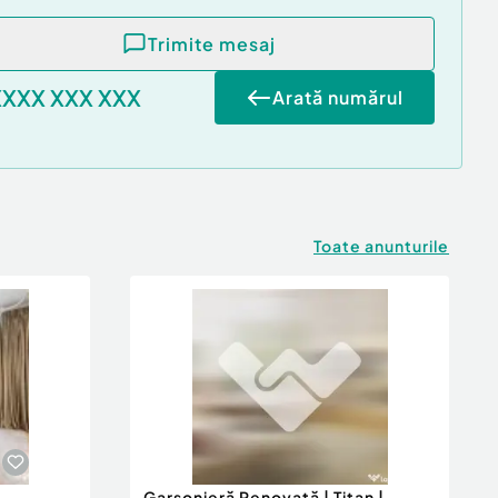
Trimite mesaj
XXXX XXX XXX
Arată numărul
Toate anunturile
Garsonieră Renovată | Titan |