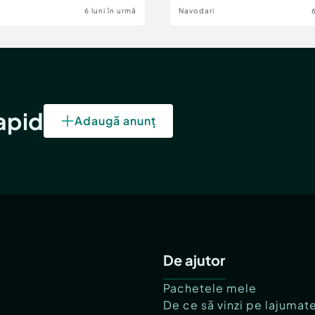
6 luni în urmă
Navodari
rapid
Adaugă anunț
De ajutor
Pachetele mele
De ce să vinzi pe lajumat