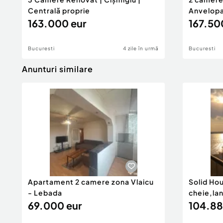
Centrală proprie
Anvelopa
163.000 eur
167.50
Bucuresti
4 zile în urmă
Bucuresti
Anunturi similare
Apartament 2 camere zona Vlaicu
Solid Ho
- Lebada
cheie,la
69.000 eur
104.88