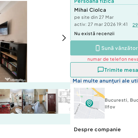
Persoană fizică
Mihai Ciolca
pe site din
27 Mar
activ:
27 mar 2026 19:41
29
Nu există recenzii
Sună vânzător
numar de telefon
neva
Trimite mesa
Mai multe anunțuri ale uti
Bucuresti
,
Buc
Ilfov
Despre companie