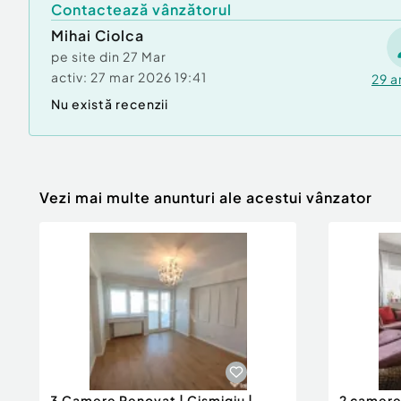
Contactează vânzătorul
Mihai Ciolca
pe site din
27 Mar
activ:
27 mar 2026 19:41
29
a
Nu există recenzii
Vezi mai multe anunturi ale acestui vânzator
3 Camere Renovat | Cișmigiu |
2 camere 