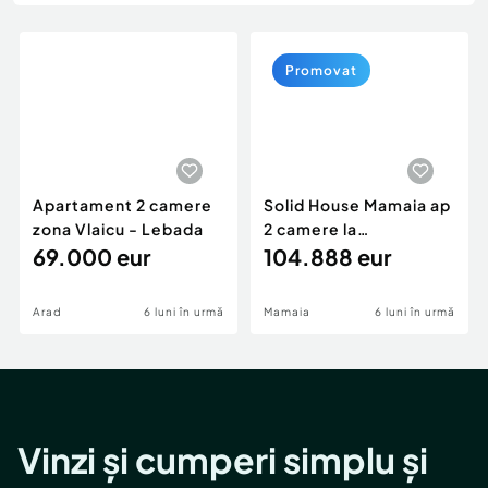
Locuri de munca
Utilaje agricole si industriale
Servicii
Piese auto si accesorii
Animale de companie
Promovat
Dacia Duster
Afaceri și echipamente profesionale
Inchiriere Bunuri si Vehicule
Apartament 2 camere
Solid House Mamaia ap
zona Vlaicu - Lebada
2 camere la
69.000 eur
cheie,langa Mega
104.888 eur
Image
Arad
6 luni în urmă
Mamaia
6 luni în urmă
Vinzi și cumperi simplu și