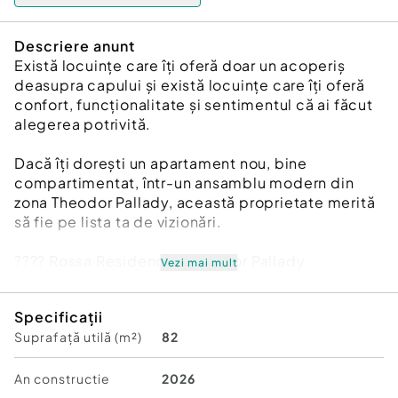
Descriere anunt
Există locuințe care îți oferă doar un acoperiș
deasupra capului și există locuințe care îți oferă
confort, funcționalitate și sentimentul că ai făcut
alegerea potrivită.
Dacă îți dorești un apartament nou, bine
compartimentat, într-un ansamblu modern din
zona Theodor Pallady, această proprietate merită
să fie pe lista ta de vizionări.
???? Rossa Residence | Theodor Pallady
Vezi mai mult
???? Prețuri promoționale:
Specificații
Suprafață utilă (m²)
82
✔️ 116.000 € + TVA – pentru un avans de 15% la
antecontract
An constructie
2026
✅ Comision 0% – direct prin Biroul de Vânzări al