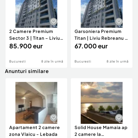
???? Birou Vânzări Dezvoltator
Drumul Gura Crivățului nr. 4-22, Sector 3
2 Camere Premium
Garsoniera Premium
Sector 3 | Titan – Liviu
Titan | Liviu Rebreanu |
???? Waze: Best Expert Imobiliare
Rebreanu
85.900 eur
Comision 0%.
67.000 eur
???? Programări: 0741 531 808
Bucuresti
8 zile în urmă
Bucuresti
8 zile în urmă
???? Program vizionări:
Anunturi similare
Luni – Vineri: 10:00 – 18:00
Sâmbătă: 10:00 – 14:00
???? Oferta completă este disponibilă pe rossa-
residence.ro
Apartament 2 camere
Solid House Mamaia ap
???? Facebook | Instagram | TikTok – Best Expert
zona Vlaicu - Lebada
2 camere la
Imobiliare