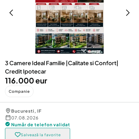
Locuri de munca
Utilaje agricole si industriale
Servicii
Piese auto si accesorii
Animale de companie
Dacia Duster
Afaceri și echipamente profesionale
Inchiriere Bunuri si Vehicule
3 Camere Ideal Familie |Calitate si Confort|
Credit Ipotecar
116.000 eur
Companie
Bucuresti
,
IF
07.08.2026
Număr de telefon
validat
Salvează la favorite