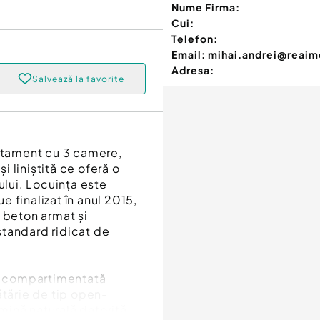
Nume Firma:
Cui:
Telefon:
Email:
mihai.andrei@reaimo
Adresa:
Salvează la favorite
artament cu 3 camere,
și liniștită ce oferă o
lui. Locuința este
ue finalizat în anul 2015,
 beton armat și
standard ridicat de
te compartimentată
ătărie de tip open-
mină naturală datorită