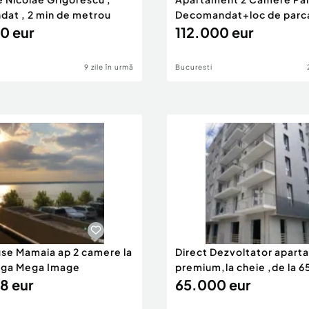
at , 2 min de metrou
Decomandat+loc de parc
0 eur
112.000 eur
9 zile în urmă
Bucuresti
use Mamaia ap 2 camere la
Direct Dezvoltator apar
nga Mega Image
premium,la cheie ,de la 
8 eur
eur
65.000 eur