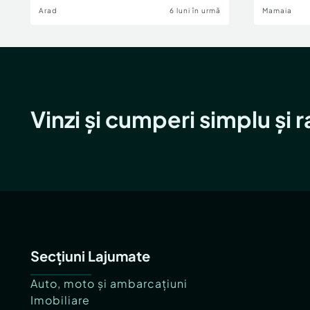
Arad
6 luni în urmă
Mamaia
Vinzi și cumperi simplu și 
Secțiuni Lajumate
Auto, moto și ambarcațiuni
Imobiliare