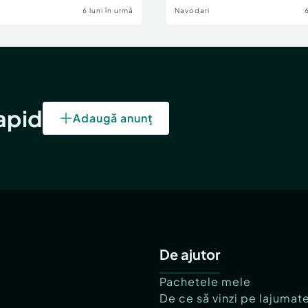
6 luni în urmă
Navodari
rapid
Adaugă anunț
De ajutor
Pachetele mele
De ce să vinzi pe lajumat