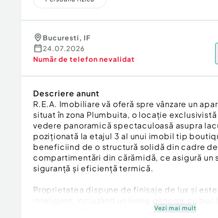
Bucuresti
,
IF
24.07.2026
Număr de telefon
nevalidat
Descriere anunt
R.E.A. Imobiliare vă oferă spre vânzare un ap
situat în zona Plumbuita, o locație exclusivistă 
vedere panoramică spectaculoasă asupra lacu
poziționată la etajul 3 al unui imobil tip boutiq
beneficiind de o structură solidă din cadre de
compartimentări din cărămidă, ce asigură un 
siguranță și eficiență termică.
Proprietatea dispune de finisaje de lux și es
inteligent, incluzând un living generos cu buc
Vezi mai mult
space, o configurație modernă inundată de lu