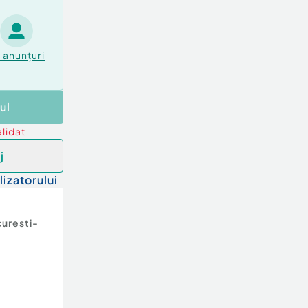
7
anunțuri
ul
lidat
j
lizatorului
uresti-