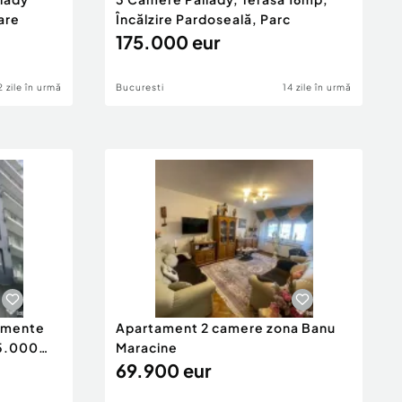
are
Încălzire Pardoseală, Parc
175.000 eur
2 zile în urmă
Bucuresti
14 zile în urmă
tamente
Apartament 2 camere zona Banu
65.000
Maracine
69.900 eur