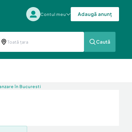
Adaugă anunț
Contul meu
Caută
nzare în Bucuresti