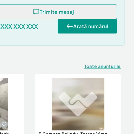
Trimite mesaj
XXXX XXX XXX
Arată numărul
Toate anunturile
lady
3 Camere Pallady, Terasa 16mp,