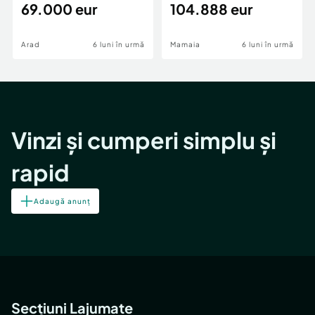
69.000 eur
cheie,langa Mega
104.888 eur
Image
Arad
6 luni în urmă
Mamaia
6 luni în urmă
Vinzi și cumperi simplu și
rapid
Adaugă anunț
Secțiuni Lajumate