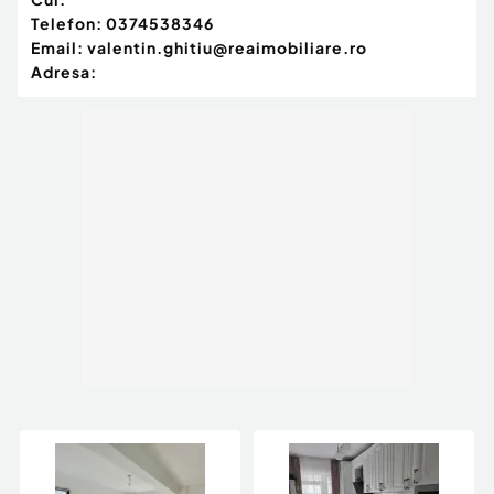
Telefon:
0374538346
Email:
valentin.ghitiu@reaimobiliare.ro
Adresa: