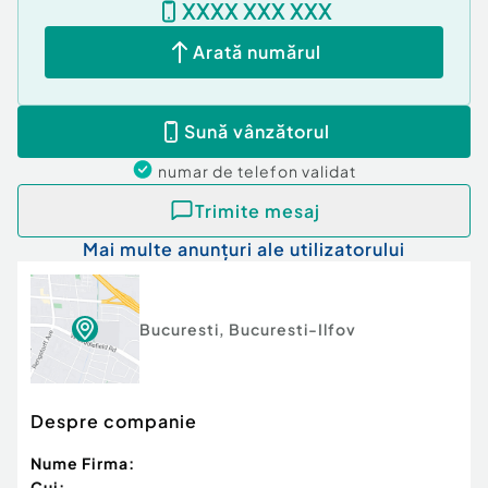
XXXX XXX XXX
Se acceptă toate modalitățile de plată.
Informațiile tehnice au caracter orientativ,
Arată numărul
preluate de la proprietar.
Pentru mai multe detalii și vizionări, specificați
codul P11922.
Sună vânzătorul
Id intern: P11922
numar de telefon
validat
Confort:
1
Tip imobil:
Bloc de apartamente
Trimite mesaj
Număr Băi:
1
Mai multe anunțuri ale utilizatorului
Bucuresti
,
Bucuresti-Ilfov
Despre companie
Nume Firma:
Cui: