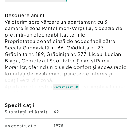
Descriere anunt
Vă oferim spre vânzare un apartament cu 3
camere în zona Pantelimon/Vergului, o ocazie de
preț într-un bloc reabilitat termic.
Proprietatea beneficiază de acces facil către
Școala Gimnazială nr. 66, Grădinița nr. 23,
Grădinița nr. 189, Grădinița nr. 277, Liceul Lucian
Blaga, Complexul Sportiv Ion Țiriac și Parcul
Morarilor, oferind un plus de confort și acces rapid
la unități de învățământ, puncte de interes și
spații verzi din zonă.
Apartamentul este decomandat și amplasat într-o
Vezi mai mult
zonă bine conectata, cu acces la transport public,
spatii verzi si facilitati comerciale.
Specificații
Blocul este construit în anul 1975 și nu este
Suprafață utilă (m²)
62
încadrat în nicio categorie de risc seismic, nefiind
expertizat.
Se află la etajul 9 al unui bloc cu 10 etaje și are o
An constructie
1975
suprafață utilă totală de 68,42 mp, din care 6,22