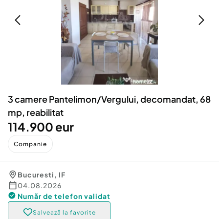
Locuri de munca
Utilaje agricole si industriale
Servicii
Piese auto si accesorii
Animale de companie
Dacia Duster
Afaceri și echipamente profesionale
Inchiriere Bunuri si Vehicule
3 camere Pantelimon/Vergului, decomandat, 68
mp, reabilitat
114.900 eur
Companie
Bucuresti
,
IF
04.08.2026
Număr de telefon
validat
Salvează la favorite