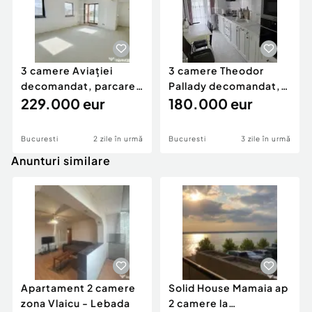
3 camere Aviației
3 camere Theodor
decomandat, parcare,
Pallady decomandat,
et. 2, an 2016, 96 m
229.000 eur
centrală, et. 3, an 20
180.000 eur
Bucuresti
2 zile în urmă
Bucuresti
3 zile în urmă
Anunturi similare
Apartament 2 camere
Solid House Mamaia ap
zona Vlaicu - Lebada
2 camere la