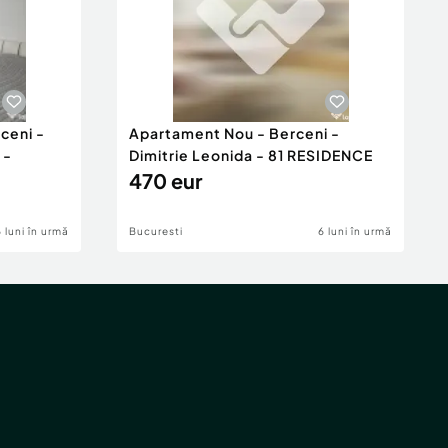
ceni -
Apartament Nou - Berceni -
 -
Dimitrie Leonida - 81 RESIDENCE
470 eur
6 luni în urmă
Bucuresti
6 luni în urmă