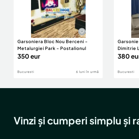
Garsoniera Bloc Nou Berceni -
Garsonie
Metalurgiei Park - Postalionul
Dimitrie
350 eur
380 eu
Bucuresti
6 luni în urmă
Bucuresti
Vinzi și cumperi simplu și 