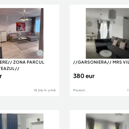
MERE// ZONA PARCUL
//GARSONIERA// MRS VI
TEAZUL//
r
380 eur
18 zile în urmă
Ploiesti
1