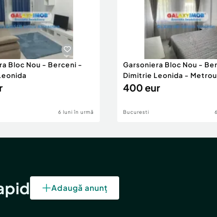
ra Bloc Nou - Berceni -
Garsoniera Bloc Nou - Ber
 Leonida
Dimitrie Leonida - Metrou
r
400 eur
6 luni în urmă
Bucuresti
rapid
Adaugă anunț