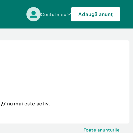
Adaugă anunț
Contul meu
E//
nu mai este activ.
Toate anunturile