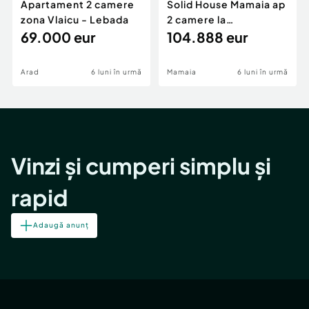
Apartament 2 camere
Solid House Mamaia ap
zona Vlaicu - Lebada
2 camere la
69.000 eur
cheie,langa Mega
104.888 eur
Image
Arad
6 luni în urmă
Mamaia
6 luni în urmă
Vinzi și cumperi simplu și
rapid
Adaugă anunț