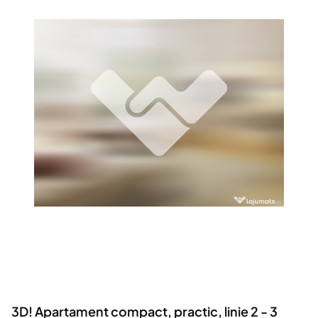
Locuri de munca
Utilaje agricole si industriale
Servicii
Piese auto si accesorii
Animale de companie
Dacia Duster
Afaceri și echipamente profesionale
Inchiriere Bunuri si Vehicule
3D! Apartament compact, practic, linie 2 - 3