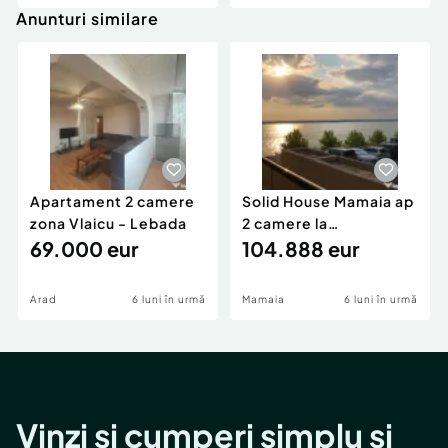
Anunturi similare
Apartament 2 camere
Solid House Mamaia ap
zona Vlaicu - Lebada
2 camere la
69.000 eur
cheie,langa Mega
104.888 eur
Image
Arad
6 luni în urmă
Mamaia
6 luni în urmă
Vinzi și cumperi simplu și