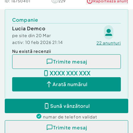
Număr niveluri imobil
10
ID:
16750401
229
Raportează anunț
Tel.0720689222
Companie
Confort:
1
Tip imobil:
Lucia Demco
Bloc de apartamente
Număr Băi:
1
pe site din
20 Mar
Posibilitate parcare: Da
activ:
10 feb 2026 21:14
22
anunțuri
Nr. locuri parcare:
1
Nu există recenzii
Trimite mesaj
XXXX XXX XXX
Arată numărul
Sună vânzătorul
numar de telefon
validat
Trimite mesaj