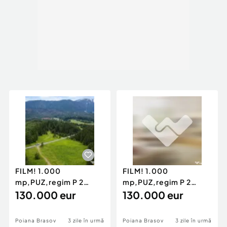
FILM! 1.000
FILM! 1.000
mp,PUZ,regim P 2
mp,PUZ,regim P 2
M,destinatii turistice
130.000 eur
M,destinatii turistice
130.000 eur
rezident
rezident
Poiana Brasov
3 zile în urmă
Poiana Brasov
3 zile în urmă