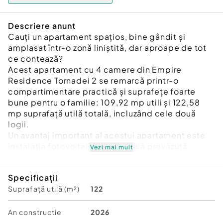
Descriere anunt
Cauți un apartament spațios, bine gândit și
amplasat într-o zonă liniștită, dar aproape de tot
ce contează?
Acest apartament cu 4 camere din Empire
Residence Tornadei 2 se remarcă printr-o
compartimentare practică și suprafețe foarte
bune pentru o familie: 109,92 mp utili și 122,58
mp suprafață utilă totală, incluzând cele două
logii.
Un avantaj important al acestui apartament este
instalația fotovoltaică individuală prevăzută
Vezi mai mult
pentru locuință, cu putere de 6 kW / apartament,
împreună cu dosar de prosumator.
Specificații
În plus, pentru imobil vor fi prevăzute panouri
Suprafață utilă (m²)
122
fotovoltaice dedicate spațiilor comune, iar
apartamentele de la etajul 3 beneficiază
suplimentar de instalații fotovoltaice individuale
An constructie
2026
— un avantaj rar întâlnit în proiectele rezidențiale