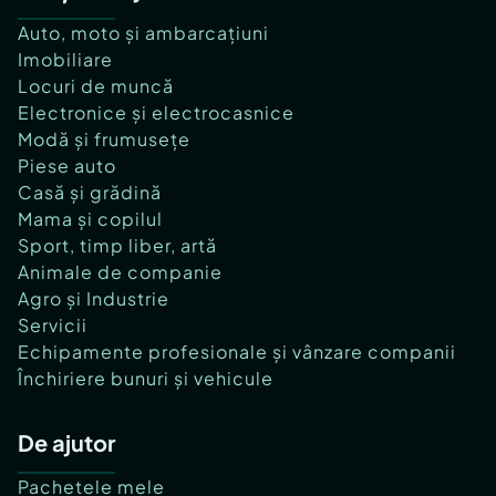
Apartament A37: 239 000 Euro + TVA - Avans 80%
| 243 000 Euro + TVA - Avans 50% | Preț 247 000
Auto, moto și ambarcațiuni
Euro + TVA - Avans 20%
Imobiliare
Lista completă de apartamente disponibile în
Locuri de muncă
imobilul Empire Residence Tornadei 2 o poți
Electronice și electrocasnice
consulta pe imoneria.ro.
Modă și frumusețe
???? Dacă rezonezi cu cele descrise, hai să
Piese auto
discutăm detaliile și să programăm o vizionare la
Casă și grădină
fața locului.
Mama și copilul
Reprezentăm dezvoltatorul în mod direct și oferim
Sport, timp liber, artă
consultanță completă (tehnică, imobiliară,
financiară) — cu comision 0% pentru cumpărător.
Animale de companie
Agro și Industrie
Servicii
Id intern: P159968
Echipamente profesionale și vânzare companii
Închiriere bunuri și vehicule
Confort:
1
Tip imobil:
Bloc de apartamente
De ajutor
Număr Băi:
3
Comision cumpărător:
0%
Pachetele mele