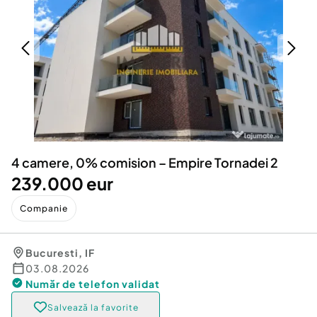
Locuri de munca
Utilaje agricole si industriale
Servicii
Piese auto si accesorii
Animale de companie
Dacia Duster
Afaceri și echipamente profesionale
Inchiriere Bunuri si Vehicule
4 camere, 0% comision – Empire Tornadei 2
239.000 eur
Companie
Bucuresti
,
IF
03.08.2026
Număr de telefon
validat
Salvează la favorite