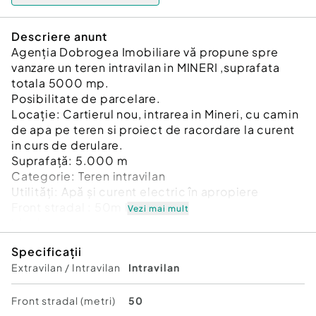
Descriere anunt
Agenția Dobrogea Imobiliare vă propune spre
vanzare un teren intravilan in MINERI ,suprafata
totala 5000 mp.
Posibilitate de parcelare.
Locație: Cartierul nou, intrarea in Mineri, cu camin
de apa pe teren si proiect de racordare la curent
in curs de derulare.
Suprafață: 5.000 m
Categorie: Teren intravilan
Utilități: Apă și curent electric în apropiere
Front stradal : 50m liniari
Vezi mai mult
Ideal pentru:
Construcție casă de vacanță sau rezidențială
Specificații
Investiție pe termen lung pentru parcelare si
Extravilan / Intravilan
Intravilan
constructie cartier
Activitate agricolă
Activitate turistică rurală
Front stradal (metri)
50
Teren amplasat într-o zonă liniștită, cu vedere