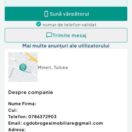
Sună vânzătorul
numar de telefon
validat
Trimite mesaj
Mai multe anunțuri ale utilizatorului
Mineri
,
Tulcea
Despre companie
Nume Firma:
Cui:
Telefon:
0786372903
Email:
cgdobrogeaimobiliare@gmail.com
Adresa: