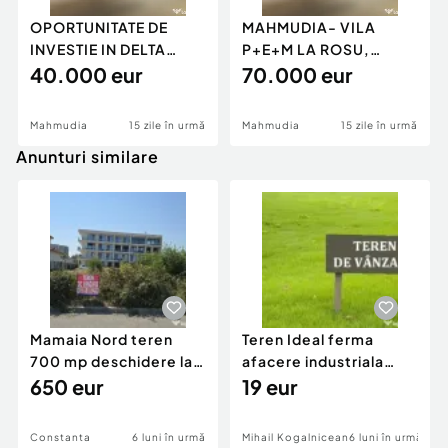
OPORTUNITATE DE
MAHMUDIA- VILA
INVESTIE IN DELTA
P+E+M LA ROSU,
DUNARII-TEREN
40.000 eur
TEREN 1250 MP
70.000 eur
INTRAVILAN
Mahmudia
15 zile în urmă
Mahmudia
15 zile în urmă
Anunturi similare
Mamaia Nord teren
Teren Ideal ferma
700 mp deschidere la
afacere industriala
D24 si D25
650 eur
deschidere 71 ml la
19 eur
DN2A
Constanta
6 luni în urmă
Mihail Kogalniceanu
6 luni în urmă