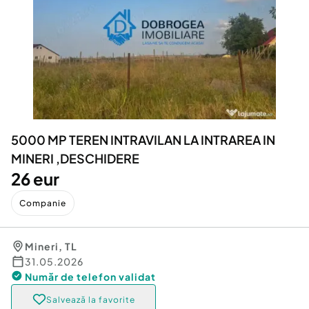
Locuri de munca
Utilaje agricole si industriale
Servicii
Piese auto si accesorii
Animale de companie
Dacia Duster
Afaceri și echipamente profesionale
Inchiriere Bunuri si Vehicule
5000 MP TEREN INTRAVILAN LA INTRAREA IN
MINERI ,DESCHIDERE
26 eur
Companie
Mineri
,
TL
31.05.2026
Număr de telefon
validat
Salvează la favorite