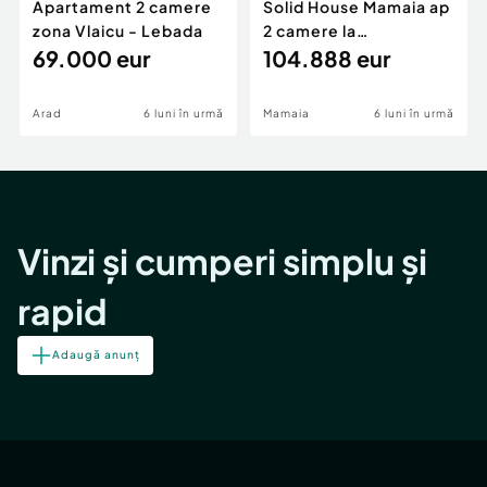
Apartament 2 camere
Solid House Mamaia ap
zona Vlaicu - Lebada
2 camere la
69.000 eur
cheie,langa Mega
104.888 eur
Image
Arad
6 luni în urmă
Mamaia
6 luni în urmă
Vinzi și cumperi simplu și
rapid
Adaugă anunț