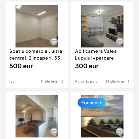
Locuri de munca
Utilaje agricole si industriale
Servicii
Piese auto si accesorii
Animale de companie
Dacia Duster
Afaceri și echipamente profesionale
Inchiriere Bunuri si Vehicule
Spatiu comercial, ultra
Ap 1 camera Valea
central, 2 incaperi, 35
Lupului +parcare
mp!
500 eur
300 eur
Iasi
11 zile în urmă
Valea Lupului
16 zile în urmă
Promovat