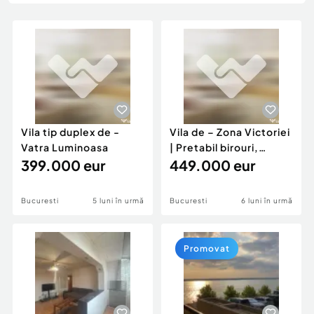
Locuri de munca
Utilaje agricole si industriale
Servicii
Piese auto si accesorii
Animale de companie
Dacia Duster
Afaceri și echipamente profesionale
Inchiriere Bunuri si Vehicule
Vila tip duplex de -
Vila de – Zona Victoriei
Vatra Luminoasa
| Pretabil birouri,
399.000 eur
clinica sau r
449.000 eur
Bucuresti
5 luni în urmă
Bucuresti
6 luni în urmă
Promovat