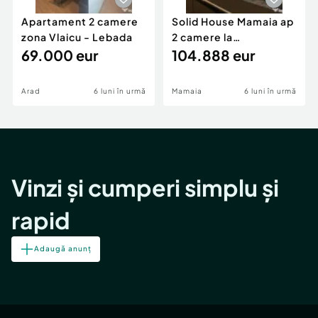
Apartament 2 camere
Solid House Mamaia ap
zona Vlaicu - Lebada
2 camere la
69.000 eur
cheie,langa Mega
104.888 eur
Image
Arad
6 luni în urmă
Mamaia
6 luni în urmă
Vinzi și cumperi simplu și
rapid
Adaugă anunț