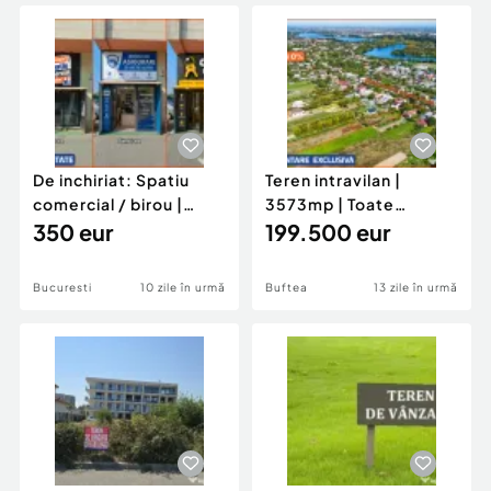
Locuri de munca
Utilaje agricole si industriale
Servicii
Piese auto si accesorii
Animale de companie
Dacia Duster
Afaceri și echipamente profesionale
Inchiriere Bunuri si Vehicule
De inchiriat: Spatiu
Teren intravilan |
comercial / birou |
3573mp | Toate
Stradal pe Stefan cel
350 eur
utilitatile! | Buftea
199.500 eur
Mare
Ilfov
Bucuresti
10 zile în urmă
Buftea
13 zile în urmă