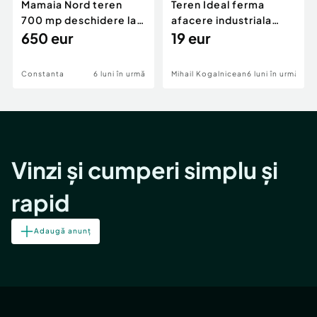
Mamaia Nord teren
Teren Ideal ferma
700 mp deschidere la
afacere industriala
D24 si D25
650 eur
deschidere 71 ml la
19 eur
DN2A
Constanta
6 luni în urmă
Mihail Kogalniceanu
6 luni în urmă
Vinzi și cumperi simplu și
rapid
Adaugă anunț