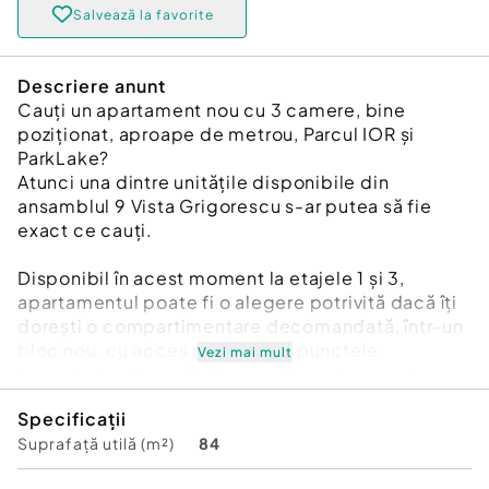
Salvează la favorite
Descriere anunt
Cauți un apartament nou cu 3 camere, bine
poziționat, aproape de metrou, Parcul IOR și
ParkLake?
Atunci una dintre unitățile disponibile din
ansamblul 9 Vista Grigorescu s-ar putea să fie
exact ce cauți.
Disponibil în acest moment la etajele 1 și 3,
apartamentul poate fi o alegere potrivită dacă îți
dorești o compartimentare decomandată, într-un
bloc nou, cu acces rapid către punctele
Vezi mai mult
importante din zonă. Compartimentarea este
gândită practic, iar prezența unei băi principale și
Specificații
a unui grup sanitar secundar este un avantaj util
Suprafață utilă (m²)
84
pentru confortul de zi cu zi. În plus, bucătăria
poate fi lăsată închisă sau deschisă, în funcție de