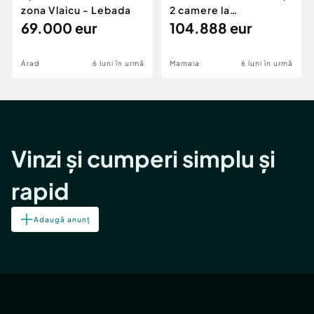
zona Vlaicu - Lebada
2 camere la
69.000 eur
cheie,langa Mega
104.888 eur
Image
Arad
6 luni în urmă
Mamaia
6 luni în urmă
Vinzi și cumperi simplu și
rapid
Adaugă anunț