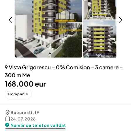
Locuri de munca
Utilaje agricole si industriale
Servicii
Piese auto si accesorii
Animale de companie
Dacia Duster
Afaceri și echipamente profesionale
Inchiriere Bunuri si Vehicule
9 Vista Grigorescu – 0% Comision – 3 camere –
300 m Me
168.000 eur
Companie
Bucuresti
,
IF
24.07.2026
Număr de telefon
validat