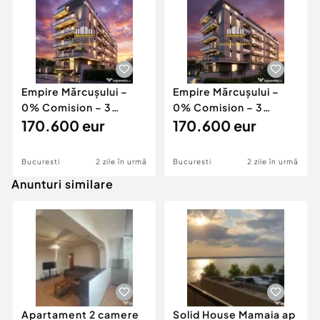
Empire Mărcușului –
Empire Mărcușului –
0% Comision – 3
0% Comision – 3
camere, imobil pre
170.600 eur
camere, imobil pre
170.600 eur
Bucuresti
2 zile în urmă
Bucuresti
2 zile în urmă
Anunturi similare
Apartament 2 camere
Solid House Mamaia ap