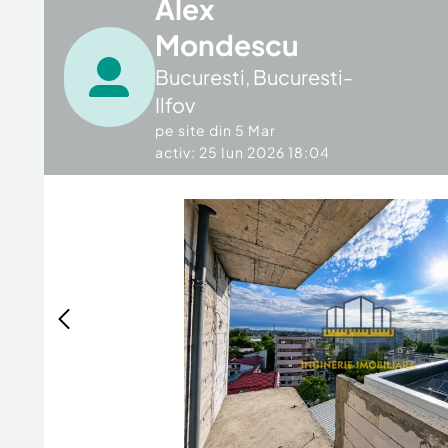
Alex
Mondescu
Bucuresti
,
Bucuresti-
Ilfov
pe site din
5 Mar
activ: 25 Iun 2026 18:04