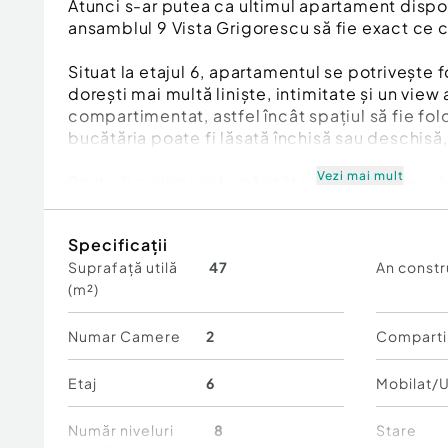
Atunci s-ar putea ca ultimul apartament dispon
ansamblul 9 Vista Grigorescu să fie exact ce c
Situat la etajul 6, apartamentul se potrivește f
dorești mai multă liniște, intimitate și un view 
compartimentat, astfel încât spațiul să fie folo
bucătăria poate fi lăsată închisă sau deschisă,
Vezi mai mult
Poate fi o alegere bună atât pentru locuire, cât
ales într-o zonă care rămâne foarte căutată da
către metrou, parc și centre comerciale.
Specificații
Suprafață utilă
47
An constr
LOCALIZARE ȘI ACCES:
(m²)
– Metrou Nicolae Grigorescu: aproximativ 5 m
– Parcul IOR: aproximativ 10 minute de mers p
– ParkLake Mall: aproximativ 10 minute de mer
Numar Camere
2
Comparti
– Acces rapid către transport public, magazine,
învățământ, restaurante și zone verzi
Etaj
6
Mobilat/U
DESPRE IMOBIL:
Număr niveluri
8
Stare
– Construcție nouă – DS + P + 7E + 8Er