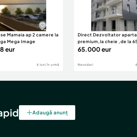
use Mamaia ap 2 camere la
Direct Dezvoltator apar
nga Mega Image
premium,la cheie ,de la 
8 eur
eur
65.000 eur
6 luni în urmă
Navodari
rapid
Adaugă anunț