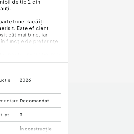
ibil de tip 2 din
auți.
oarte bine dacă îți
aerisit. Este eficient
sit cât mai bine, iar
 în funcție de preferințe.
 și pentru investiție, mai
torită accesului rapid
uctie
2026
inute de mers pe jos
e jos
s pe jos
mentare
Decomandat
 instituții de
tilat
3
În construcție