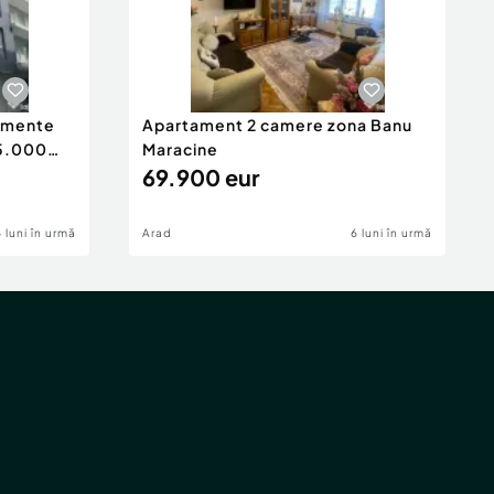
tamente
Apartament 2 camere zona Banu
65.000
Maracine
69.900 eur
6 luni în urmă
Arad
6 luni în urmă