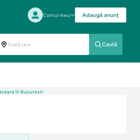
Adaugă anunț
Contul meu
Caută
nzare în Bucuresti