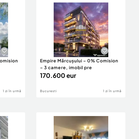
Comision
Empire Mărcușului – 0% Comision
– 3 camere, imobil pre
170.600 eur
1 zi în urmă
Bucuresti
1 zi în urmă