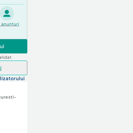
3
anunțuri
ul
alidat
j
lizatorului
uresti-