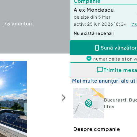
Companie
Alex Mondescu
pe site din
5 Mar
73
anunțuri
activ:
25 iun 2026 18:04
7
Nu există recenzii
Sună vânzător
numar de telefon
v
Trimite mesa
Mai multe anunțuri ale uti
Bucuresti
,
Buc
Ilfov
Despre companie