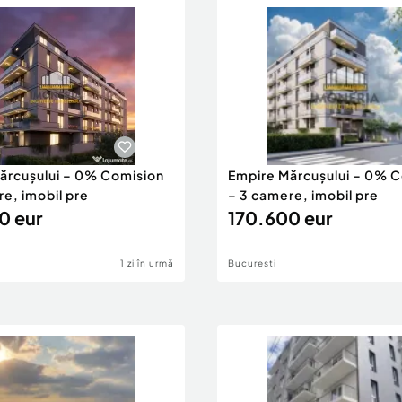
ărcușului – 0% Comision
Empire Mărcușului – 0% 
le
e, imobil pre
– 3 camere, imobil pre
0 eur
170.600 eur
 financiară
1 zi în urmă
Bucuresti
e: 30%
tăm cu drag la o