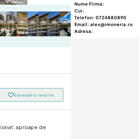
Nume Firma:
Cui:
Telefon:
0724880890
Email:
alex@imoneria.ro
Adresa:
Salvează la favorite
ționat, aproape de