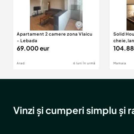
Confort:
1
Tip imobil:
Bloc de apartamente
Număr Băi:
1
Comision cumpărător:
0%
Apartament 2 camere zona Vlaicu
Solid Ho
- Lebada
cheie,la
69.000 eur
104.88
Arad
6 luni în urmă
Mamaia
Vinzi și cumperi simplu și 