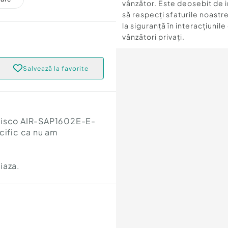
vânzător. Este deosebit de 
să respecți sfaturile noastre
la siguranță în interacțiunile
vânzători privați.
Salvează la favorite
 Cisco AIR-SAP1602E-E-
cific ca nu am
iaza.