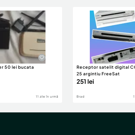
er 50 lei bucata
Receptor satelit digital
25 argintiu FreeSat
251 lei
11 zile în urmă
Brad
1