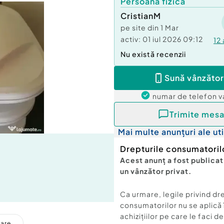
Persoană fizică
CristianM
pe site din
1 Mar
activ:
01 iul 2026 09:12
12
Nu există recenzii
Sună vânzător
numar de telefon
v
Trimite mesa
Mai multe anunțuri ale uti
Drepturile consumatoril
Acest anunț a fost publicat
un vânzător privat.
Ca urmare, legile privind dr
consumatorilor nu se aplică 
achizițiilor pe care le faci d
care