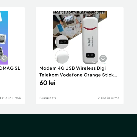
 COMAG SL
Modem 4G USB Wireless Digi
Telekom Vodafone Orange Stick
4G Cartela SIM Wifi Net
60 lei
1 zile în urmă
Bucuresti
2 zile în urmă