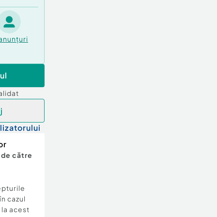
anunțuri
ul
alidat
j
lizatorului
or
 de către
epturile
în cazul
e la acest