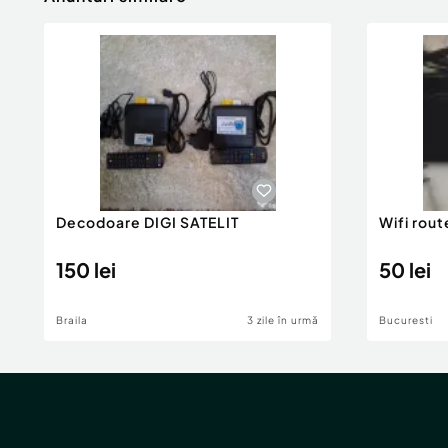
Decodoare DIGI SATELIT
Wifi rout
150 lei
50 lei
Braila
3 zile în urmă
Bucuresti