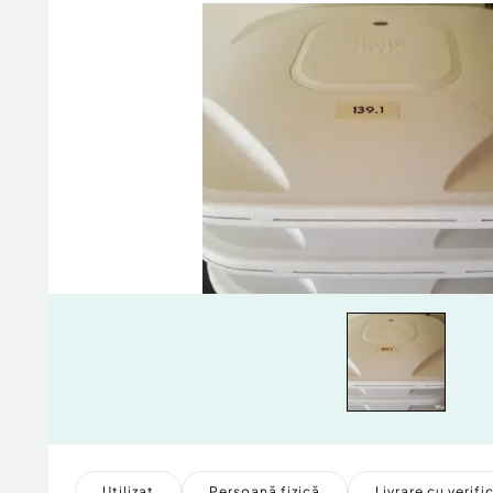
Utilizat
Persoană fizică
Livrare cu verifi