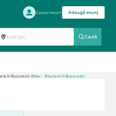
Adaugă anunț
Contul meu
Caută
ere în Bucuresti-Ilfov
Routere în Bucuresti