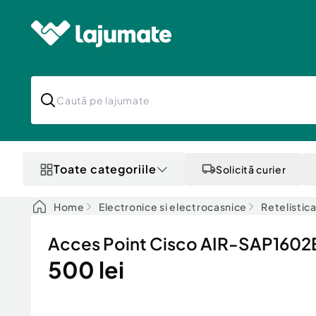
Toate categoriile
Solicită curier
Home
Electronice si electrocasnice
Retelistic
Acces Point Cisco AIR-SAP160
500 lei