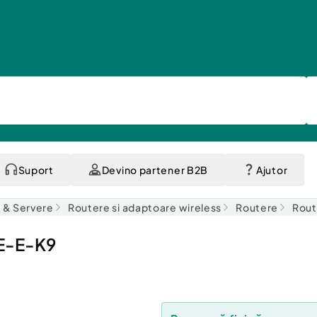
Suport
Devino partener B2B
Ajutor
a & Servere
Routere si adaptoare wireless
Routere
Rout
2E-E-K9