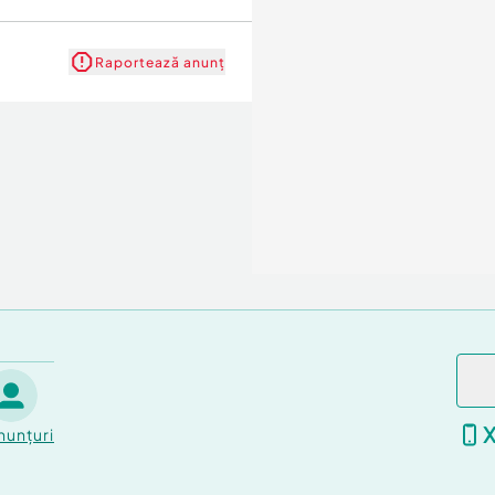
Raportează anunț
nunțuri