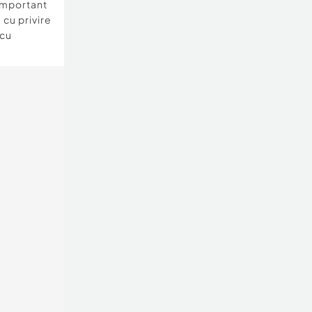
important
 cu privire
 cu