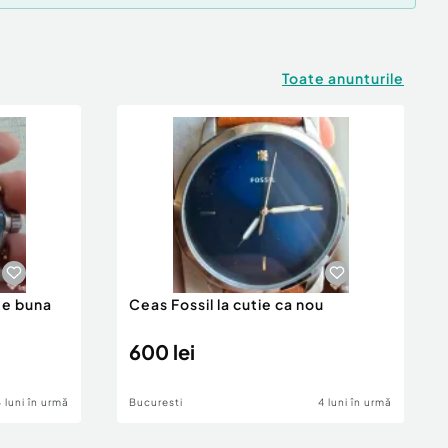
Toate anunturile
te buna
Ceas Fossil la cutie ca nou
600 lei
4 luni în urmă
Bucuresti
4 luni în urmă