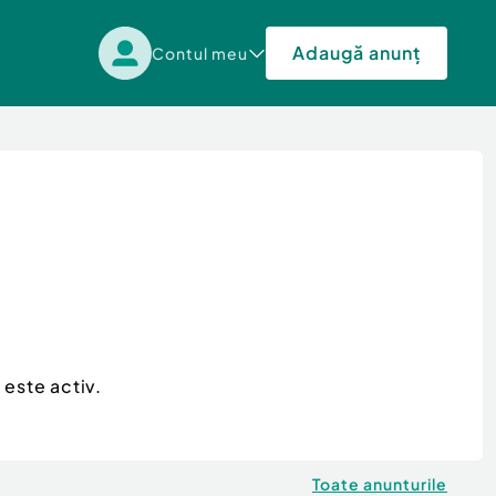
Adaugă anunț
Contul meu
 este activ.
Toate anunturile