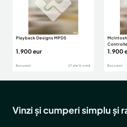
Playback Designs MPD5
McIntos
Controll
1.900 eur
1.900 
Bucuresti
27 zile în urmă
Bucuresti
Vinzi și cumperi simplu și 