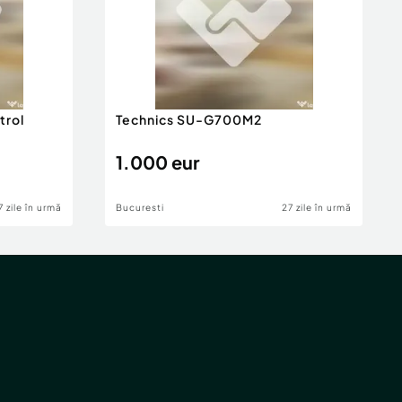
trol
Technics SU-G700M2
1.000 eur
7 zile în urmă
Bucuresti
27 zile în urmă