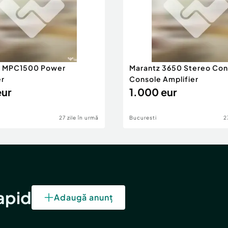
h MPC1500 Power
Marantz 3650 Stereo Con
er
Console Amplifier
eur
1.000 eur
27 zile în urmă
Bucuresti
2
rapid
Adaugă anunț