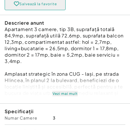
Salvează la favorite
Descriere anunt
Apartament 3 camere, tip 3B, suprafață totală
84,9mp, suprafață utilă 72,6mp, suprafata balcon
12,3mp, compartimentat astfel: hol = 2,7mp,
living+bucatarie = 26,5mp, dormitor 1 = 17,8mp,
dormitor 2 = 17mp, baie = 5,2mp, baie serviciu =
3,4mp.
Amplasat strategic în zona CUG - Iași, pe strada
Hlincea, în planul 2 la bulevard, beneficiezi de o
locație liniștită și accesibilă, perfectă pentru a te
bucura de viața urbană într-un mediu relaxant și
Vezi mai mult
prietenos.
Specificații
Detalii construcție:
Numar Camere
3
Structură pe cadre;