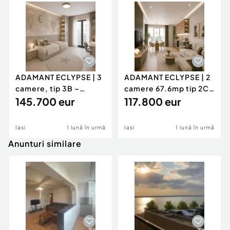
ADAMANT ECLYPSE | 3
ADAMANT ECLYPSE | 2
camere, tip 3B ~
camere 67.6mp tip 2C
85mp, CUG-BRD – Iasi
145.700 eur
- CUG - Iași
117.800 eur
Iasi
1 lună în urmă
Iasi
1 lună în urmă
Anunturi similare