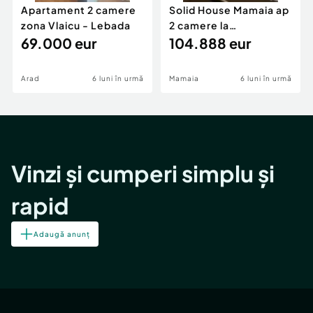
Apartament 2 camere
Solid House Mamaia ap
zona Vlaicu - Lebada
2 camere la
69.000 eur
cheie,langa Mega
104.888 eur
Image
Arad
6 luni în urmă
Mamaia
6 luni în urmă
Vinzi și cumperi simplu și
rapid
Adaugă anunț