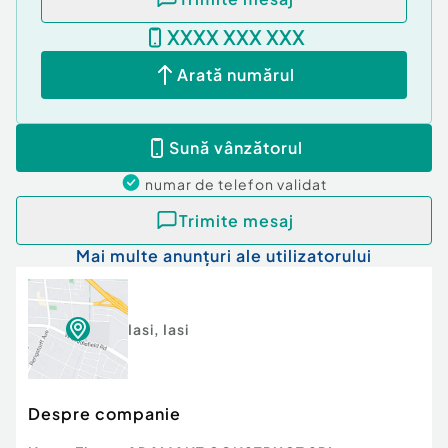
subterană și supraterană, spații comerciale la
XXXX XXX XXX
parter.
Arată numărul
Pret:
Sună vânzătorul
- 145.700 euro + TVA - avans minim 20%
numar de telefon
validat
Confort:
1
Tip imobil:
Bloc de apartamente
Trimite mesaj
Număr Băi:
1
Mai multe anunțuri ale utilizatorului
Comision cumpărător:
0%
Posibilitate parcare: Da
Iasi
,
Iasi
Despre companie