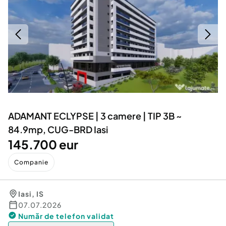
Locuri de munca
Utilaje agricole si industriale
Servicii
Piese auto si accesorii
Animale de companie
Dacia Duster
Afaceri și echipamente profesionale
Inchiriere Bunuri si Vehicule
ADAMANT ECLYPSE | 3 camere | TIP 3B ~
84.9mp, CUG-BRD Iasi
145.700 eur
Companie
Iasi
,
IS
07.07.2026
Număr de telefon
validat