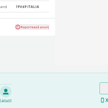
rand
19V69 ITALIA
Raportează anunț
1
anunț