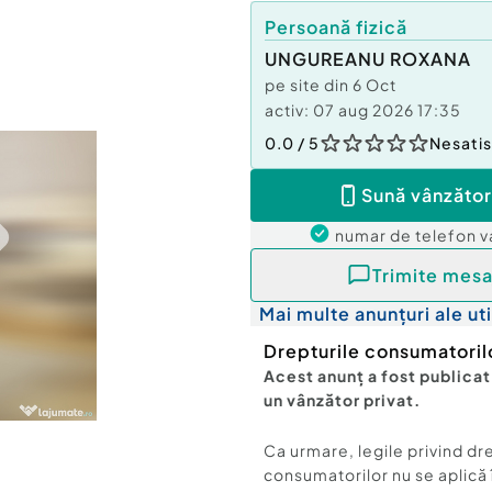
Persoană fizică
UNGUREANU ROXANA
pe site din
6 Oct
activ:
07 aug 2026 17:35
0.0
/ 5
Nesatis
Sună vânzător
numar de telefon
v
Trimite mesa
Mai multe anunțuri ale uti
Drepturile consumatoril
Acest anunț a fost publicat
un vânzător privat.
Ca urmare, legile privind dr
consumatorilor nu se aplică 