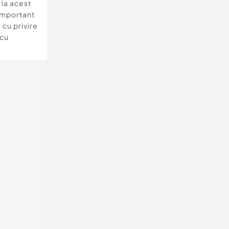
e la acest
important
 cu privire
 cu