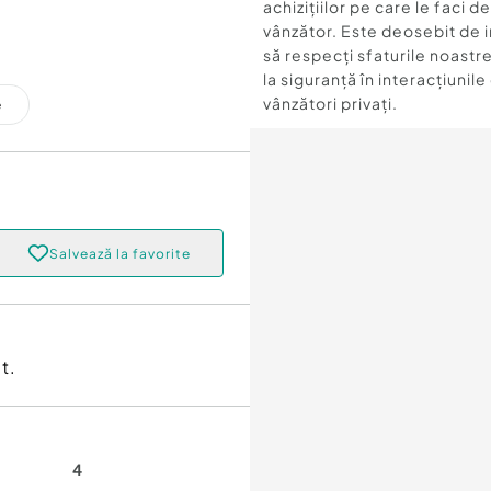
achizițiilor pe care le faci d
vânzător. Este deosebit de 
să respecți sfaturile noastre
la siguranță în interacțiunile
vânzători privați.
e
Salvează la favorite
t.
4