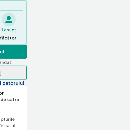
1
anunț
făcător
ul
alidat
j
lizatorului
or
 de către
epturile
în cazul