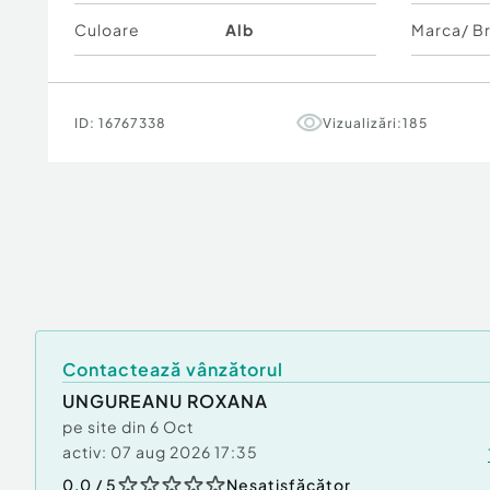
Culoare
Alb
Marca/ B
ID:
16767338
Vizualizări:
185
Contactează vânzătorul
UNGUREANU ROXANA
pe site din
6 Oct
activ:
07 aug 2026 17:35
0.0
/ 5
Nesatisfăcător