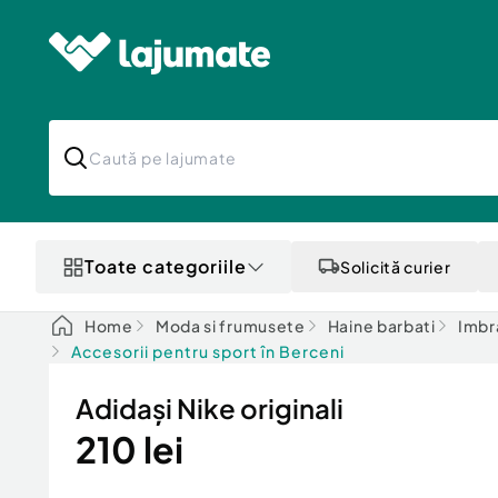
Toate categoriile
Solicită curier
Home
Moda si frumusete
Haine barbati
Imbr
Accesorii pentru sport în Berceni
Adidași Nike originali
210 lei