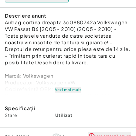
Descriere anunt
Airbag cortina dreapta 3c0880742a Volkswagen
VW Passat B6 [2005 - 2010] (2005 - 2010) -
Toate piesele vandute de catre societatea
noastra vin insotite de factura si garantie! -
Dreptul de retur pentru orice piesa este de 14 zile.
- Trimitem prin curierat rapid in toata tara cu
posibilitate Deschidere la livrare.
Marcă: Volkswagen
Producător: Volkswagen VW
Cod referinţă OEM: 48693193
Vezi mai mult
Piesă: Airbag cortina dreapta 3c0880742a
Garanție
Specificații
Stare
Utilizat