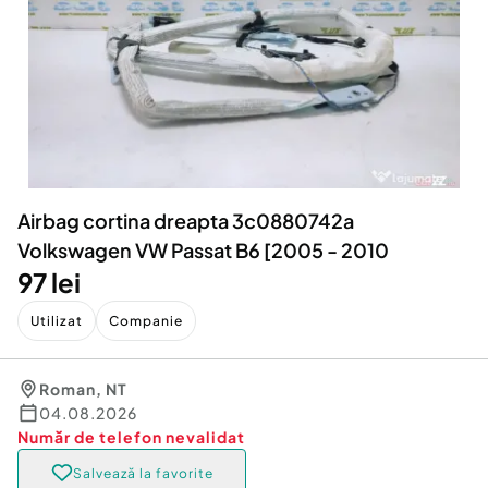
Locuri de munca
Utilaje agricole si industriale
Servicii
Piese auto si accesorii
Animale de companie
Dacia Duster
Afaceri și echipamente profesionale
Inchiriere Bunuri si Vehicule
Airbag cortina dreapta 3c0880742a
Volkswagen VW Passat B6 [2005 - 2010
97 lei
Utilizat
Companie
Roman
,
NT
04.08.2026
Număr de telefon
nevalidat
Salvează la favorite