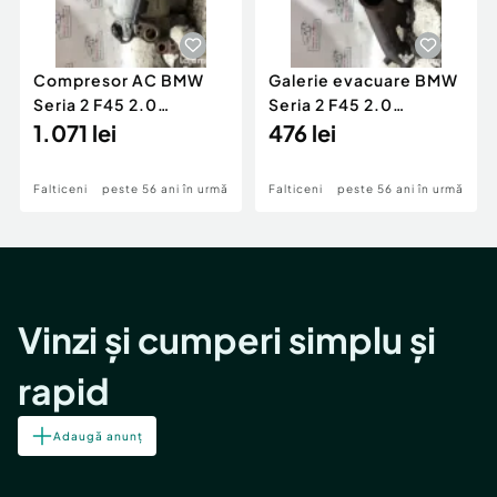
Compresor AC BMW
Galerie evacuare BMW
Seria 2 F45 2.0
Seria 2 F45 2.0
Motorina 2016
1.071 lei
Motorina 2016
476 lei
Falticeni
peste 56 ani în urmă
Falticeni
peste 56 ani în urmă
Vinzi și cumperi simplu și
rapid
Adaugă anunț