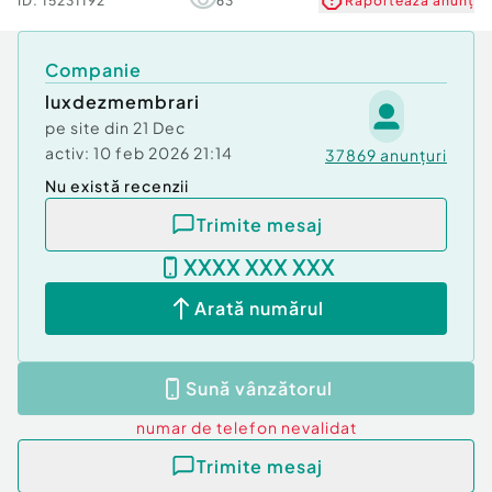
ID:
15231192
63
Raportează anunț
Companie
luxdezmembrari
pe site din
21 Dec
activ:
10 feb 2026 21:14
37869
anunțuri
Nu există recenzii
Trimite mesaj
XXXX XXX XXX
Arată numărul
Sună vânzătorul
numar de telefon
nevalidat
Trimite mesaj