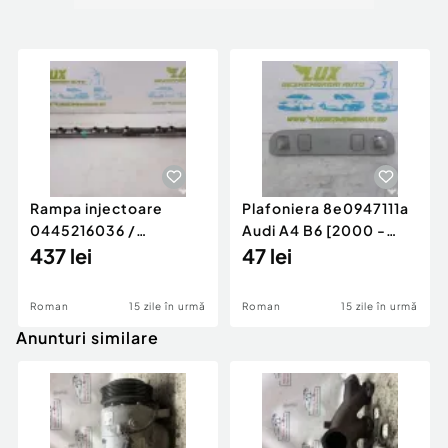
Rampa injectoare
Plafoniera 8e0947111a
0445216036 /
Audi A4 B6 [2000 -
780542302 3.0 d 313
437 lei
2005]
47 lei
cp N57D30
Roman
15 zile în urmă
Roman
15 zile în urmă
Anunturi similare