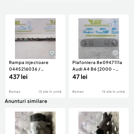
Rampa injectoare
Plafoniera 8e0947111a
0445216036 /
Audi A4 B6 [2000 -
780542302 3.0 d 313
437 lei
2005]
47 lei
cp N57D30
Roman
15 zile în urmă
Roman
15 zile în urmă
Anunturi similare