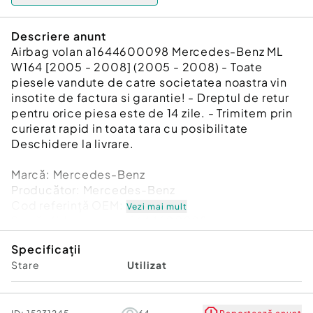
Descriere anunt
Airbag volan a1644600098 Mercedes-Benz ML
W164 [2005 - 2008] (2005 - 2008) - Toate
piesele vandute de catre societatea noastra vin
insotite de factura si garantie! - Dreptul de retur
pentru orice piesa este de 14 zile. - Trimitem prin
curierat rapid in toata tara cu posibilitate
Deschidere la livrare.
Marcă: Mercedes-Benz
Producător: Mercedes-Benz
Cod referinţă OEM: 38141121
Vezi mai mult
Piesă: Airbag volan a1644600098
Garanție
Specificații
Stare
Utilizat