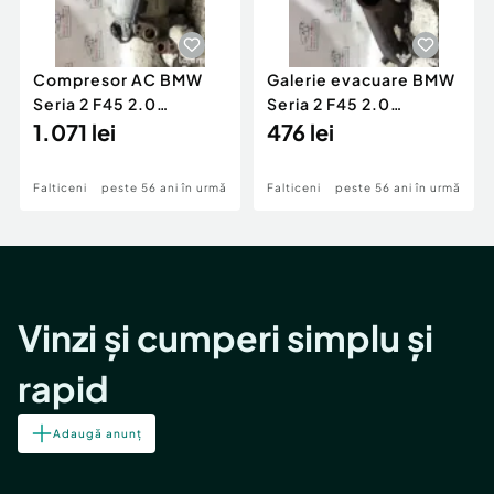
Compresor AC BMW
Galerie evacuare BMW
Seria 2 F45 2.0
Seria 2 F45 2.0
Motorina 2016
1.071 lei
Motorina 2016
476 lei
Falticeni
peste 56 ani în urmă
Falticeni
peste 56 ani în urmă
Vinzi și cumperi simplu și
rapid
Adaugă anunț