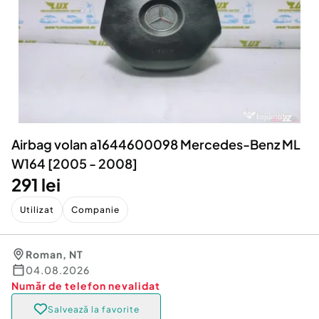
Locuri de munca
Utilaje agricole si industriale
Servicii
Piese auto si accesorii
Animale de companie
Dacia Duster
Afaceri și echipamente profesionale
Inchiriere Bunuri si Vehicule
Airbag volan a1644600098 Mercedes-Benz ML
W164 [2005 - 2008]
291 lei
Utilizat
Companie
Roman
,
NT
04.08.2026
Număr de telefon
nevalidat
Salvează la favorite