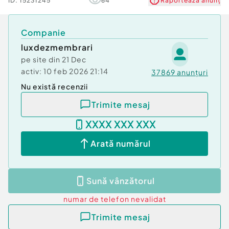
ID:
15231245
64
Raportează anunț
Companie
luxdezmembrari
pe site din
21 Dec
activ:
10 feb 2026 21:14
37869
anunțuri
Nu există recenzii
Trimite mesaj
XXXX XXX XXX
Arată numărul
Sună vânzătorul
numar de telefon
nevalidat
Trimite mesaj