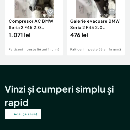
Compresor AC BMW
Galerie evacuare BMW
Seria 2 F45 2.0
Seria 2 F45 2.0
Motorina 2016
1.071 lei
Motorina 2016
476 lei
Falticeni
peste 56 ani în urmă
Falticeni
peste 56 ani în urmă
Vinzi și cumperi simplu și
rapid
Adaugă anunț