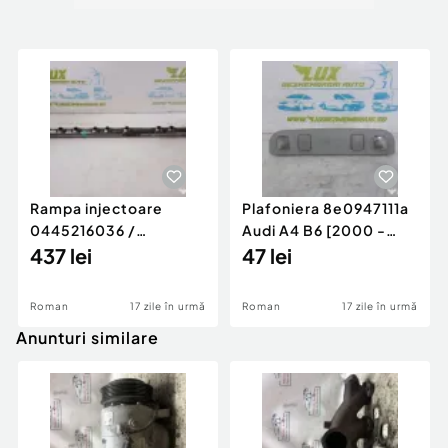
Rampa injectoare
Plafoniera 8e0947111a
0445216036 /
Audi A4 B6 [2000 -
780542302 3.0 d 313
437 lei
2005]
47 lei
cp N57D30
Roman
17 zile în urmă
Roman
17 zile în urmă
Anunturi similare