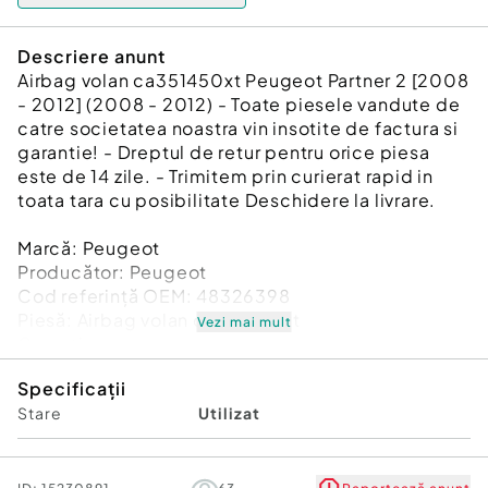
Descriere anunt
Airbag volan ca351450xt Peugeot Partner 2 [2008
- 2012] (2008 - 2012) - Toate piesele vandute de
catre societatea noastra vin insotite de factura si
garantie! - Dreptul de retur pentru orice piesa
este de 14 zile. - Trimitem prin curierat rapid in
toata tara cu posibilitate Deschidere la livrare.
Marcă: Peugeot
Producător: Peugeot
Cod referinţă OEM: 48326398
Piesă: Airbag volan ca351450xt
Vezi mai mult
Garanție
Specificații
Stare
Utilizat