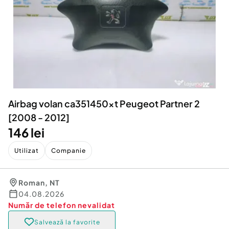
Locuri de munca
Utilaje agricole si industriale
Servicii
Piese auto si accesorii
Animale de companie
Dacia Duster
Afaceri și echipamente profesionale
Inchiriere Bunuri si Vehicule
Airbag volan ca351450xt Peugeot Partner 2
[2008 - 2012]
146 lei
Utilizat
Companie
Roman
,
NT
04.08.2026
Număr de telefon
nevalidat
Salvează la favorite