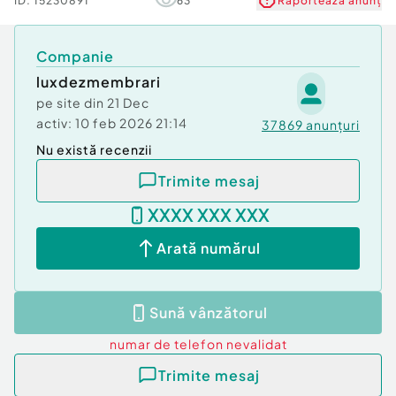
ID:
15230891
63
Raportează anunț
Companie
luxdezmembrari
pe site din
21 Dec
activ:
10 feb 2026 21:14
37869
anunțuri
Nu există recenzii
Trimite mesaj
XXXX XXX XXX
Arată numărul
Sună vânzătorul
numar de telefon
nevalidat
Trimite mesaj